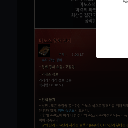
We
마노스석 5개
마력의 파편 50개
최상급 질긴 가죽 50개
공작(L)