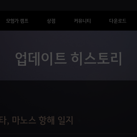
모험가 캠프
상점
커뮤니티
다운로드
업데이트 히스토리
타, 마노스 항해 일지