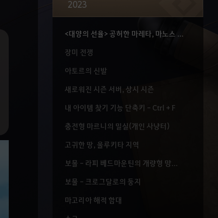
2023
아르샤 : 무명
<대양의 선율> 공허한 마레타, 마노스 항해 일지
장미 전쟁
아토르의 신발
새로워진 시즌 서버, 상시 시즌
내 아이템 찾기 기능 단축키 - Ctrl + F
충전형 마르니의 밀실(개인 사냥터)
고귀한 땅, 울루키타 지역
보물 - 라피 베드마운틴의 개량형 망원경
보물 - 크로그달로의 둥지
마고리아 해적 함대