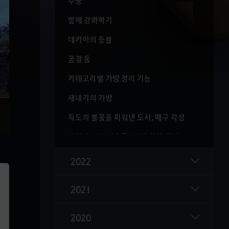
수궁
함께 강화하기
데키아의 등불
꿈결 둠
카테고리별 가방 정리 기능
새내기의 가방
득도의 불꽃을 피워낸 도사, 매구 각성
지형에 의한 탑승물 '덜컥' 현상 개선
저승 꽃을 피워내는 도사, 우사 각성
2022
그믐달 가구 공방
2021
가문 내 다른 캐릭터 물품 가져오기 기능
아침의 나라, 심향재, 판옥선, 너와집
2020