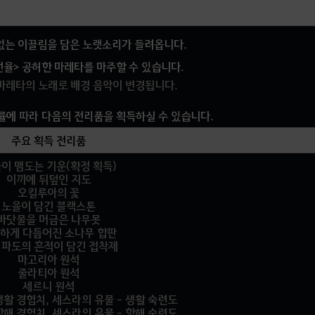
 없는 이끌림을 담은 노랫소리가 들려옵니다.
율> 공허한 마레타를 마주할 수 있습니다.
마레타의 노래로 배경 음악이 변경됩니다.
확률에 따라 다음의 전리품을 획득하실 수 있습니다.
주요 획득 전리품
이 맴도는 기운(확정 획득)
이끼에 뒤덮인 지도
오킬루아의 꽃
노을이 담긴 블랙스톤
바닷물을 머금은 나무못
하게 다듬어진 소나무 합판
 파도의 흔적이 담긴 접착제
마고리아 원석
줄라티아 원석
세르니 원석
생활 경험치, 세스라의 유물 - 생활 숙련도
항해 경험치, 세스라의 유물 - 항해 숙련도