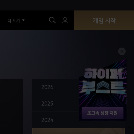
색
게임 시작
더 보기
2026
세상을 뒤바꿀 망치의 연금술사, 스칼라!
2025
환상마와의 만남 : 브이피코의 꿈꾸는 목마
2024
성장 지원 : 유(IV) 검은별 무기 선택 상자
파괴된 수정 복구 기능