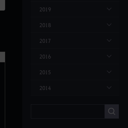
위자드 클래스 체형 개선
2019
에페리아 거함
신규 클래스 매구
2018
캐릭터 및 창고 내 보유 은화 통합
2017
2016
2015
2014
검
색