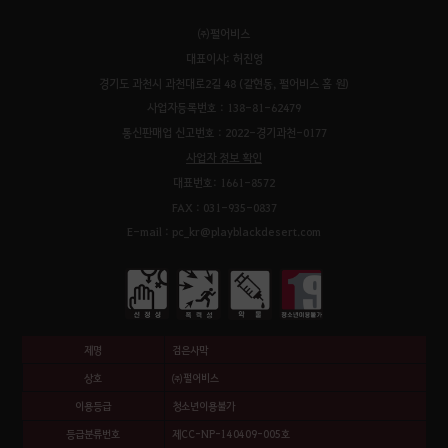
㈜펄어비스
대표이사: 허진영
경기도 과천시 과천대로2길 48 (갈현동, 펄어비스 홈 원)
사업자등록번호 : 138-81-62479
통신판매업 신고번호 : 2022-경기과천-0177
사업자 정보 확인
대표번호: 1661-8572
FAX : 031-935-0837
E-mail : pc_kr@playblackdesert.com
제명
검은사막
상호
㈜펄어비스
이용등급
청소년이용불가
등급분류번호
제CC-NP-140409-005호