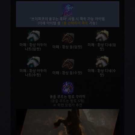
'브이피코의 꿈꾸는 목마' 사용 시 획득 가능 아이템
(아래 아이템 중
1종 선택하여 획득
가능)
마패 : 환상 아두아
마패 : 환상 디네(암
마패 : 환상 둠(암컷)
나트(암컷)
컷)
마패 : 환상 아두아
마패 : 환상 디네(수
마패 : 환상 둠(수컷)
나트(수컷)
컷)
꿈을 부르는 향로 꾸러미
(꿈을 부르는 향로 5개)
※ 숙련 모험가 추천