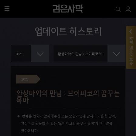
전
체
메
업데이트 히스토리
뉴
추천 가이드 보기
2023
환상마와의 만남 : 브이피코의 꿈꾸는
목마
칼페온 연회와 함께해주신 모든 모험가님께 감사의 마음을 담아,
환상마를 획득할 수 있는 '브이피코의 꿈꾸는 목마'가 여러분을
찾아옵니다.