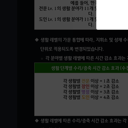
예를 들어, 한 캐릭터에
전문 Lv. 1의 생활 분야가 11개 있을 때,
165점
을
다.
도인 Lv. 1의 생활 분야가 11개 있을 때,
243점
을
다.
생활 레벨의 가문 통합에 따라,
지휘소 및 성채 수
단위로 적용되도록 변경되었습니다.
각 분야별 생활 레벨에 따른 시간 감소 효과는
생활 단계별 수리/증축 시간 감소 효과 (수정
각 생활별
전문
이상 = 1초 감소
각 생활별
장인
이상 = 2초 감소
각 생활별
명장
이상 = 3초 감소
각 생활별
도인
이상 = 4초 감소
생활 레벨에 따른 수리/증축 시간 감소 효과는 각