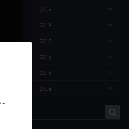
무기/방어구 개량석 간소화
2019
일부 아이템 비스택형 → 스택형으로 개선
2018
야즈의 조합 주머니(아이템 조합 가방)
2017
개량형 길드 갤리선
2016
2015
2014
nt.
검
색