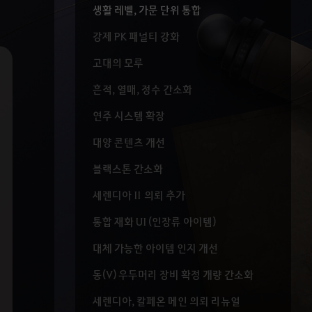
생활 레벨, 가문 단위 통합
강제 PK 패널티 강화
고대의 모루
흔적, 열매, 정수 간소화
연주 시스템 확장
대양 콘텐츠 개선
블랙스톤 간소화
세렌디아 II 의뢰 추가
통합 재화 UI (인장류 아이템)
대체 가능한 아이템 인지 개선
동(V) 우두머리 장비 확정 개량 간소화
세렌디아, 칼페온 메인 의뢰 리뉴얼