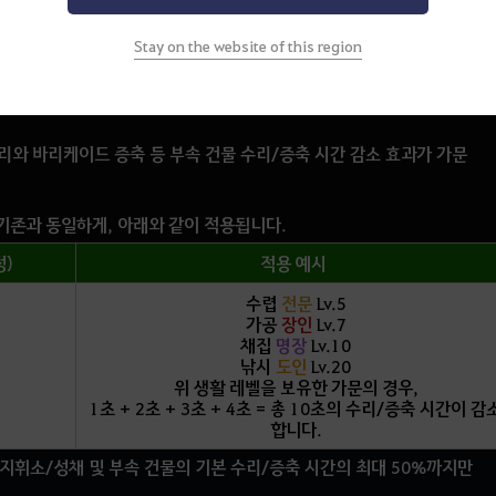
예를 들어, 한 가문 내에
 획득합니
전문 Lv. 1의 생활 분야가 11개 있을 때,
1,023점
을 획득합
Stay on the website of this region
다.
 획득합니
도인 Lv. 1의 생활 분야가 11개 있을 때,
2,673점
을 획득합
다.
리
와
바리케이드 증축 등 부속 건물 수리/증축 시간 감소 효과
가 가문
 기존과 동일하게, 아래와 같이 적용됩니다.
)
적용 예시
수렵
전문
Lv.5
가공
장인
Lv.7
채집
명장
Lv.10
낚시
도인
Lv.20
위 생활 레벨을 보유한 가문의 경우,
1초 + 2초 + 3초 + 4초 =
총 10초
의 수리/증축 시간이 감
합니다.
 지휘소/성채 및 부속 건물의 기본 수리/증축 시간의 최대 50%까지만