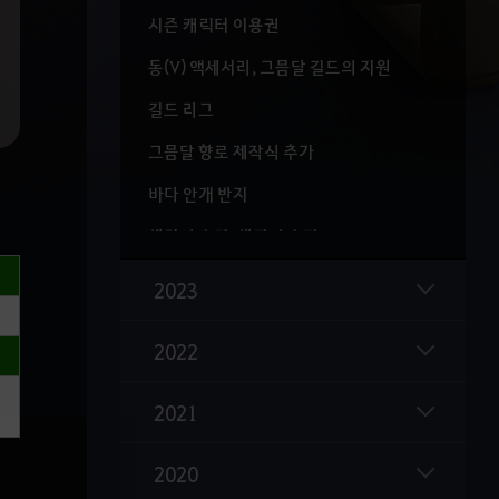
시즌 캐릭터 이용권
동(V) 액세서리, 그믐달 길드의 지원
길드 리그
그믐달 향로 제작식 추가
바다 안개 반지
생명의 수정, 생기의 수정
울루키타 남부, 이스라히드 고원
2023
마그누스(심연의 우물) 이동 개선
2022
데키아의 등불 - 아크만 사원, 히스트리아 폐허
나침반 종류 아이템 개선
2021
검은 사당 토벌 지역 이동
2020
채집 도구 간소화