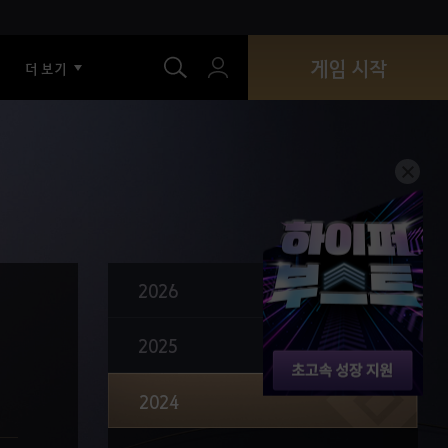
색
기술 타격 수 감소, 적중/피해감소/회피 시스템 개편
생활복 및 액세서리, 크론석 사용
게임 시작
더 보기
채집·낚시 도구, 가문 단위 통합
흑정령의 분노 흡수 효과 개편
툰그라드 액세서리 3/5 세트 효과 추가
인장 통합(보답의 인장)
길드 직책과 권한 분리
가모스 토벌 의뢰 개선
2026
선박 장비 강화 아이템 간소화
2025
데보레카 반지
에레테아의 시련
2024
거점전 개편