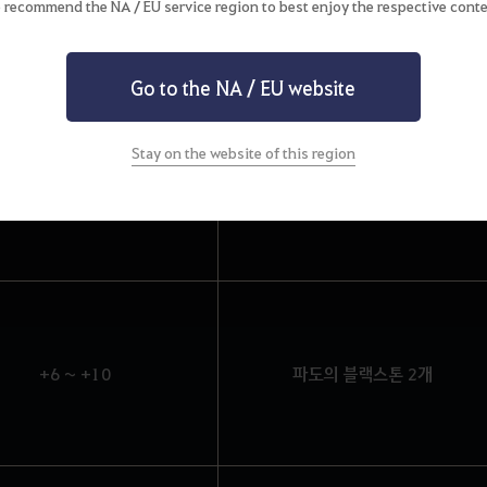
 recommend the NA / EU service region to best enjoy the respective conte
+1 ~ +10
파도의 블랙스톤 1개
Go to the NA / EU website
Stay on the website of this region
+1 ~ +5
파도의 블랙스톤 1개
+6 ~ +10
파도의 블랙스톤 2개