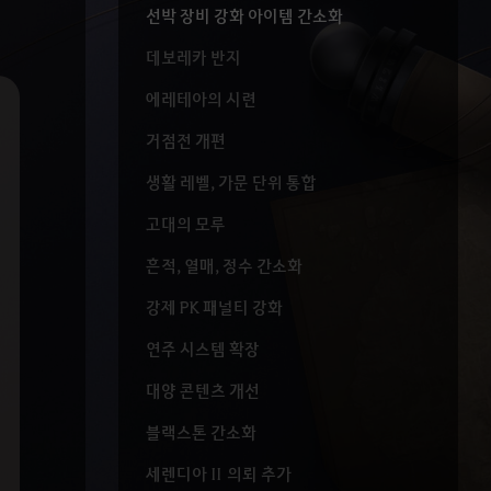
선박 장비 강화 아이템 간소화
데보레카 반지
에레테아의 시련
거점전 개편
생활 레벨, 가문 단위 통합
고대의 모루
흔적, 열매, 정수 간소화
강제 PK 패널티 강화
연주 시스템 확장
대양 콘텐츠 개선
블랙스톤 간소화
세렌디아 II 의뢰 추가