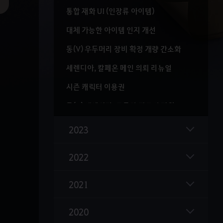
통합 재화 UI (인장류 아이템)
대체 가능한 아이템 인지 개선
동(V) 우두머리 장비 확정 개량 간소화
세렌디아, 칼페온 메인 의뢰 리뉴얼
시즌 캐릭터 이용권
동(V) 액세서리, 그믐달 길드의 지원
길드 리그
2023
그믐달 향로 제작식 추가
2022
바다 안개 반지
생명의 수정, 생기의 수정
2021
울루키타 남부, 이스라히드 고원
2020
마그누스(심연의 우물) 이동 개선