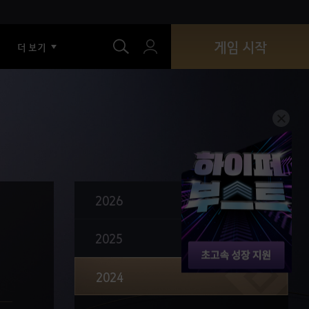
색
상도방의 도사 등장
솔라레의 창 정규 시즌
게임 시작
더 보기
동(V) 검은별 무기 획득
아토락시온, 어둠의 틈 보상 개선
기술 타격 수 감소, 적중/피해감소/회피 시스템 개편
생활복 및 액세서리, 크론석 사용
채집·낚시 도구, 가문 단위 통합
흑정령의 분노 흡수 효과 개편
2026
툰그라드 액세서리 3/5 세트 효과 추가
2025
인장 통합(보답의 인장)
길드 직책과 권한 분리
2024
가모스 토벌 의뢰 개선