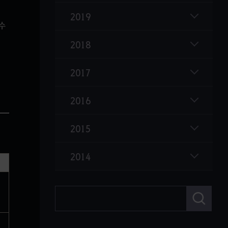
데키아의 등불 - 아크만 사원, 히스트리아 폐허
2019
수
나침반 종류 아이템 개선
2018
검은 사당 토벌 지역 이동
2017
채집 도구 간소화
무기/방어구 개량석 간소화
2016
일부 아이템 비스택형 → 스택형으로 개선
2015
야즈의 조합 주머니(아이템 조합 가방)
개량형 길드 갤리선
2014
검
색