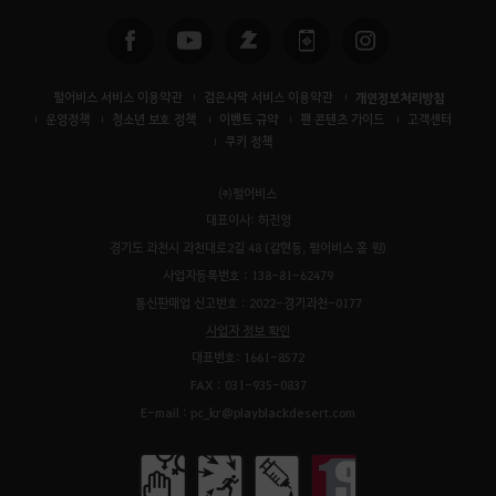
펄어비스 서비스 이용약관
검은사막 서비스 이용약관
개인정보처리방침
운영정책
청소년 보호 정책
이벤트 규약
팬 콘텐츠 가이드
고객센터
쿠키 정책
㈜펄어비스
대표이사: 허진영
경기도 과천시 과천대로2길 48 (갈현동, 펄어비스 홈 원)
사업자등록번호 : 138-81-62479
통신판매업 신고번호 : 2022-경기과천-0177
사업자 정보 확인
대표번호: 1661-8572
FAX : 031-935-0837
E-mail : pc_kr@playblackdesert.com