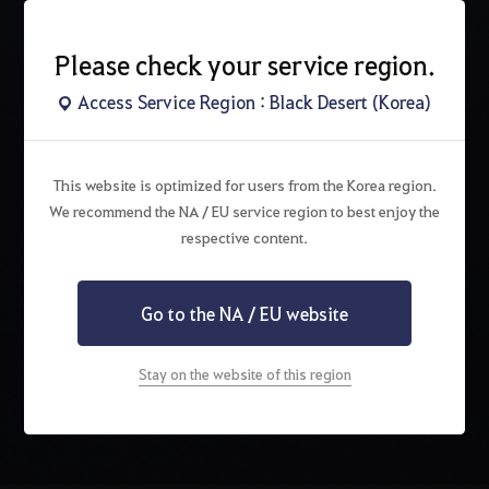
기여도에 따른 가모스의 비늘 및 금괴, 가모스 지식 등의 보상만
획득 가능한 점 참고 부탁드립니다.
Please check your service region.
Access Service Region : Black Desert (Korea)
This website is optimized for users from the Korea region.
We recommend the NA / EU service region to best enjoy the
respective content.
Go to the NA / EU website
Stay on the website of this region
검
색