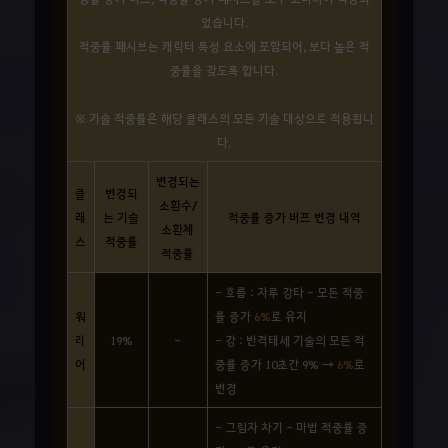
었습니다.
적중률 패시브는 캐릭터 특성 요소에 포함되어, 보다 높은 적
중률을 갖도록 합니다.
※ 기술 적중률은 해당 클래스의 모든 기술 대상으로 적용됩니
다.
변경되는
클
변경되
소환수/
래
는 기술
적중률 증가 버프 변경 내역
소환체
스
적중률
적중률
- 흐름 : 자루 강타 - 모든 적중
워
률 증가
6%
로 유지
리
19%
-
- 강 : 반격태세 기술의 모든 적
어
중률 증가 10초간 9% →
6%
로
변경
- 그림자 차기 - 마법 적중률 증