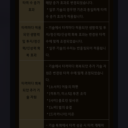
타격 수 증가
해량 증가 효과로 변경되었습니다.
효과
* 일부 기술의 경우엔 기존과 동일하게 타격
수 증가 효과가 적용됩니다.
타격마다 적용
- 기술에서 타격마다 적용되던 생명력 및 투
되던 생명력
지/정신력/신성력 회복 효과는 변경된 타격
및 투지/정신
수에 맞게 조정되었습니다.
력/신성력 회
* 일부 기술의 수치는 반올림되어 적용됩니
복 효과
다.
- 기술에서 타격마다 회복되던 추가 기술 자
원은 변경된 타격 수에 맞게 조정되었습니
다.
타격마다 회복
* [소서러] 어둠의 파편
되던 추가 기
* [격투가, 미스틱] 투혼 조각
술 자원
* [샤이] 플로린 잎사귀
* [노바] 별의 숨결
* [드라카니아] 이온
- 기술 특화에서 타격 성공 시 타격 개체마