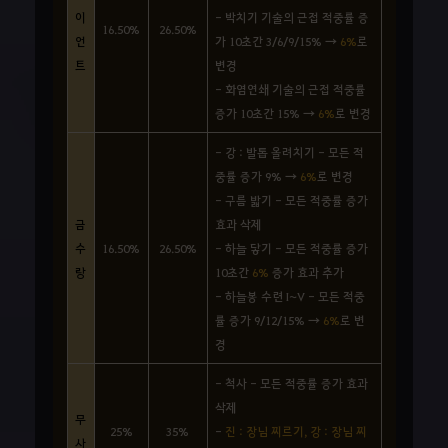
이
- 박치기 기술의 근접 적중률 증
16.50%
26.50%
언
가 10초간 3/6/9/15% →
6%
로
트
변경
- 화염연쇄 기술의 근접 적중률
증가 10초간 15% →
6%
로 변경
- 강 : 발톱 올려치기 - 모든 적
중률 증가 9% →
6%
로 변경
- 구름 밟기 - 모든 적중률 증가
금
효과 삭제
수
16.50%
26.50%
- 하늘 닿기 - 모든 적중률 증가
랑
10초간
6%
증가 효과 추가
- 하늘봉 수련 I~V - 모든 적중
률 증가 9/12/15% →
6%
로 변
경
- 척사 - 모든 적중률 증가 효과
삭제
무
25%
35%
-
진 : 장님 찌르기, 강 : 장님 찌
사