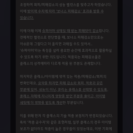
조정하여 회피/피해감소의 성능 밸런스를 맞추고자 하였습니다.
이에
방어력 수치에 따라 '보너스 피해감소' 효과를 받을 수
있습니다.
이에 더해 이제
슈퍼아머 상태일 때 받는 피해량이 감소
합니다.
전체적인 밸런스로 판단했을 때, 보너스 피해감소만으로는
아쉬운데 그렇다고 더 올리면 과해질 수도 있어서..
'슈퍼아머'라는 특징을 살려 중요한 순간에 효과적으로 활용하실
수 있도록 하기 위한 의도입니다. 적용되는 피해감소율은
클래스의 성격에따라 다르게 적용 된 부분도 존재합니다.
마지막은 클래스/아이템에 엮여 있는 적중/피해감소/회피의
변화인데요,
요약을 하자면 피해 감소와 회피, 적중과 같은
부분에 있어, 성능이 아닌, 끌리는 클래스를 선택할 수 있도록,
클래스 자체에 지나치게 영향을 받던 부분을 줄이고, 아이템
세팅에 더 영향을 받도록 개선
한 부분입니다.
이를 위해 먼저 각 클래스의 기술 적중 보정치가 변경되었습니다.
특히 '적중 금수저'와 같은 표현처럼, 일부 클래스의 경우 아이템
보조가 없더라도 적중이 높은 경우들이 있었는데요, 이번 기회에