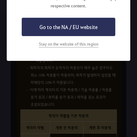
respective content.
적중 / 회피 시스템 개편
Go to the NA / EU website
적중 / 회피 시스템이 개편되었습니다.
이제 회피에 성공 시 회피자의 회피와 공격자의 적중의
Stay on the website of this region
상관 관계에 따라 피해량이 감소되어 적용됩니다.
회피 성공 시 Miss 표시가 되나, 감소된 피해량이
적용됩니다.
회피자의 회피가 공격자의 적중보다 매우 높은 경우라도
최소 10% 적중률이 적용되며, 회피가 발생하지 않았을 때
피해량의 10%가 적용됩니다.
이에 따라 캐릭터의 기본 적중력 / 기술 적중률 / 적중률
증가 효과 / 회피율 증가 효과 / 회피율 감소 효과가
조정되었습니다.
캐릭터 레벨별 기본 적중력
캐릭터 레벨
개편 전 적중력
개편 후 적중력