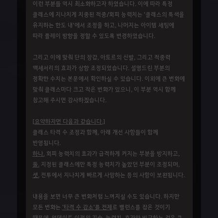
이런 부분들 역시 최소화하고자 하였습니다. 이에 따라 특정
클래스에 지나치게 치중된 적중/회피 능력치는 '클래스의 특색을
유지하는 한도 내'에서 조정을 하고, 나머지는 아이템 세팅에
따라 플레이 방향을 정할 수 있도록 변경하였습니다.
그리고 이에 맞춰 단의 장갑, 아토르의 신발, 그리고 적중력
액세서리의 효과가 상향 조정되었습니다. 설명드린 부분의
정확한 수치는 본문에서 확인하실 수 있습니다. 이외에 큰 변화에
맞춰 클래스마다 크고 작은 변화가 있으니, 이 부분 역시 함께
참고해 주시면 감사하겠습니다.
[요약하자면 다음과 같습니다.]
클래스 타격 수 조정과 함께, 아래 개선 사항들이 함께
반영됩니다.
하나.
회피 능력치의 효과가 급격하게 커지는 부분을 방지하고,
둘.
지정된 클래스에만 특정 능력치가 높았던 부분이 조정되며,
셋.
전투에서 지나치게 빠르게 사망하는 등의 사항이 보완됩니다.
내용을 보면 너무 큰 변화처럼 느껴지실 수도 있습니다. 하지만
모든 변화는
'타격 수 감소'를 전제
로 밸런스를 잡은 것이기
때문에,
업데이트 이전의 기술, 능력치, 효과와 비교하는 것은 큰