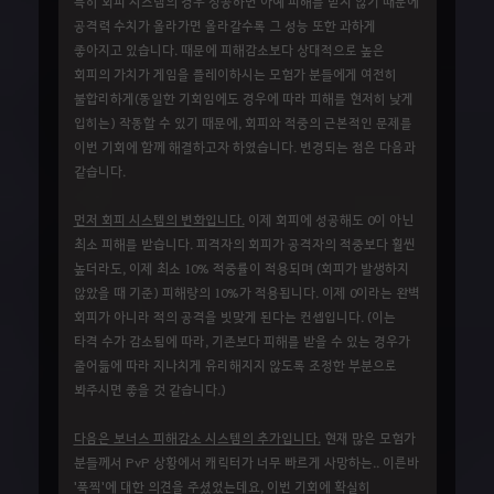
특히 회피 시스템의 경우 성공하면 아예 피해를 받지 않기 때문에
공격력 수치가 올라가면 올라갈수록 그 성능 또한 과하게
좋아지고 있습니다. 때문에 피해감소보다 상대적으로 높은
회피의 가치가 게임을 플레이하시는 모험가 분들에게 여전히
불합리하게(동일한 기회임에도 경우에 따라 피해를 현저히 낮게
입히는) 작동할 수 있기 때문에, 회피와 적중의 근본적인 문제를
이번 기회에 함께 해결하고자 하였습니다. 변경되는 점은 다음과
같습니다.
먼저 회피 시스템의 변화입니다.
이제 회피에 성공해도 0이 아닌
최소 피해를 받습니다. 피격자의 회피가 공격자의 적중보다 훨씬
높더라도, 이제 최소 10% 적중률이 적용되며 (회피가 발생하지
않았을 때 기준) 피해량의 10%가 적용됩니다. 이제 0이라는 완벽
회피가 아니라 적의 공격을 빗맞게 된다는 컨셉입니다. (이는
타격 수가 감소됨에 따라, 기존보다 피해를 받을 수 있는 경우가
줄어듦에 따라 지나치게 유리해지지 않도록 조정한 부분으로
봐주시면 좋을 것 같습니다.)
다음은 보너스 피해감소 시스템의 추가입니다.
현재 많은 모험가
분들께서 PvP 상황에서 캐릭터가 너무 빠르게 사망하는.. 이른바
'푹찍'에 대한 의견을 주셨었는데요, 이번 기회에 확실히