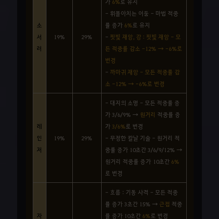
가
6%
로 유지
- 휘몰아치는 어둠 - 마법 적중
소
률 증가
6%
로 유지
서
19%
29%
-
핏빛 재앙, 강 : 핏빛 재앙 - 모
러
든 적중률 감소 -12% → -6%로
변경
-
까마귀 재앙 - 모든 적중률 감
소 -12% → -6%로 변경
- 대지의 소명 - 모든 적중률 증
가 3/6/9% →
원거리
적중률 증
레
가
3/6%
로 변경
인
19%
29%
- 무정한 칼날 기술 - 원거리 적
저
중률 증가 10초간 3/6/9/12% →
원거리 적중률 증가 10초간
6%
로 변경
- 흐름 : 기동 사격 - 모든 적중
률 증가 3초간 15% →
근접
적중
자
률 증가 10초간
6%
로 변경