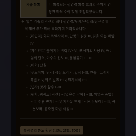
기술 특화
다 회복되는 생명력 회복 효과의 수치가 변
경된 타격 수에 맞게 조정되었습니다.
일부 기술의 자신의 최대 생명력/투지/신성력/정신력에
비례한 추가 피해 효과가 제거되었습니다.
[레인저] 회피 폭발사격 III, 단명의 질풍 III, 길을 여는 바람
IV
[자이언트] 몰아치는 벼락 IV~VI, 포식자의 사냥 IV, 극 :
힘의 탄력, 야수의 진노 III, 용암뚫기 I ~ III
[매화] 단월
[쿠노이치, 닌자] 심장 노리기, 일섬 I~III, 인술 : 그림자
폭발 I~V, 여우 발톱 I~IV, 타계낙하 I~II
[닌자] 망자 참수 I~III
[위치, 위자드] 지진 I ~ IV, 유성 낙하 I ~ III, 화염구 폭발 I
~ III, 잔류 번개 I ~ IV, 차가운 안개 I ~ IV, 눈보라 I ~ III, 극
: 눈보라, 응축된 마법 화살 III
흑정령의 분노 확장 (10%, 25%, 50%)