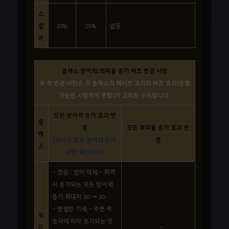
스
칼
20%
25%
없음
라
클래스 방어력/회피율 증가 버프 변경 사항
※ 각 변경 사항은 각 클래스의 패시브 효과와 버프 효과(중첩
가능한 사항까지 포함)가 고려된 수치입니다.
모든 방어력 증가 효과 변
클
경
모든 회피율 증가 효과 변
래
(보너스 모든 방어력 증가
경
스
사항 확인하기)
- 전승 : 방어 태세 - 피격
시 증가되는 모든 방어력
증가 최대치 50 → 20
- 맹렬한 기세 - 주변 적
워
숫자에 따라 증가되는 모
리
-