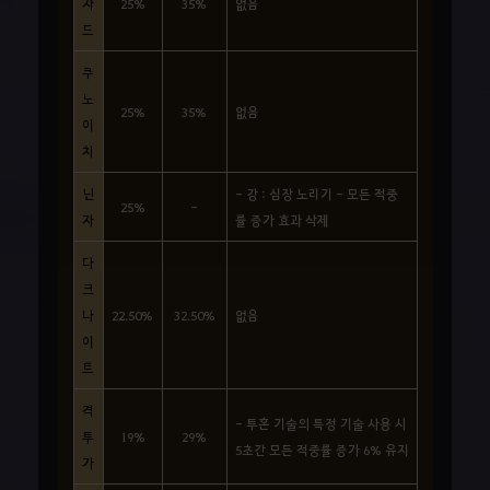
자
25%
35%
없음
드
쿠
노
25%
35%
없음
이
치
닌
- 강 : 심장 노리기 - 모든 적중
25%
-
자
률 증가 효과 삭제
다
크
나
22.50%
32.50%
없음
이
트
격
- 투혼 기술의 특정 기술 사용 시
투
19%
29%
5초간 모든 적중률 증가 6% 유지
가