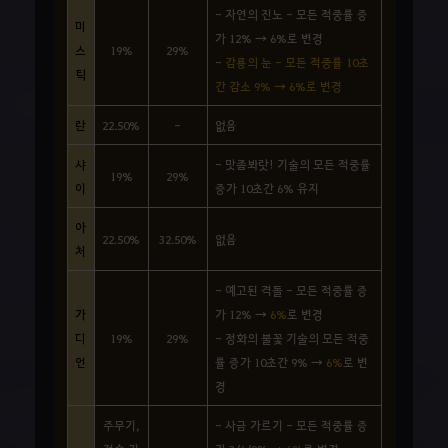
- 자연의 진노 - 모든 적중률 증
미
가 12% → 6%로 변경
스
19%
29%
-
감룡의 눈 - 모든 적중률 10초
틱
간 감소 9% → 6%로 변경
란
22.50%
-
없음
샤
- 맛좀봐랏! 기술의 모든 적중률
19%
29%
이
증가 10초간 6% 유지
아
22.50%
32.50%
없음
처
- 예고된 격돌 - 모든 적중률 증
가
가 12% →
6%
로 변경
디
19%
29%
- 정화의 불꽃 기술의 모든 적중
언
률 증가 10초간 9% →
6%
로 변
경
주무기,
- 사금 가르기 - 모든 적중률 증