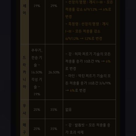
-
선장의 명령 : 개시 I~III - 모든
세
19%
29%
적중률 감소 6/9/12% → 6%로
어
변경
-
흑정령 : 선장의 명령 : 개시
I~III - 모든 적중률 감소
6/9/12% → 12%로 변경
주무기,
- 강 : 허파 찌르기 기술의 모든
드
전승 기
적중률 증가 10초간 9% →
6%
라
술 -
로 변경
카
16.50%
26.50%
- 마인 : 역린 찌르기 기술의 모
니
각성 기
든 적중률 증가 10초간 3/6/9%
아
술 -
→
6%
로 변경
19%
우
25%
35%
없음
사
매
- 강 : 발톱빗 - 모든 적중률 증
25%
35%
구
가 효과 삭제