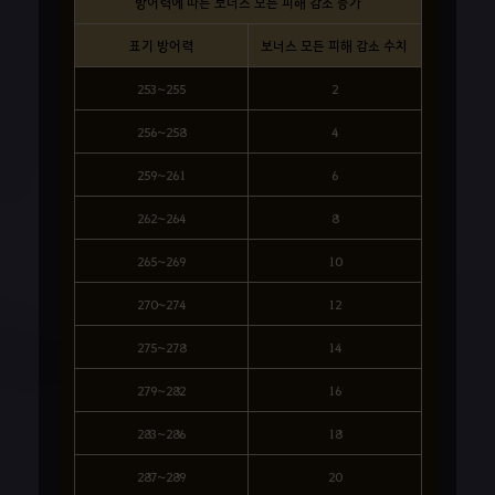
방어력에 따른 보너스 모든 피해 감소 증가
표기 방어력
보너스 모든 피해 감소 수치
253~255
2
256~258
4
259~261
6
262~264
8
265~269
10
270~274
12
275~278
14
279~282
16
283~286
18
287~289
20