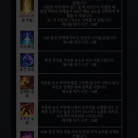
있습니다.
사망한 아군(맹주 길드 및 제 3군단)이 부활할 때,
점령 여부와 관계없이 5분간 해당 성소를 선택하여 부
활할 수 있습니다.
[NEW]
지
단, 각 진영의 1 성소는 선택할 수 없습니다.
정 부활
재사용 대기 시간 : 20분
10초 동안 안개에 가려진 전장의 시야를 밝힙니다.
재사용 대기 시간 : 5분
시야 확장
특정 부대를 지정된 성소로 즉시 이동시킵니다.
재사용 대기 시간 : 5분
공간 집결
지정된 성소 주변에 제왕 그리폰/칼크가 나타나 일시
적으로 강력한 범위 공격을 가합니다.
재사용 대기 시간 : 10분
강력한 공
격
지정된 성소 주변에 난폭한 오우거를 소환합니다. 난
폭한 오우거는 일정 시간이 지나거나 소환된 위치의
수호자가 처치되면 사라집니다.
오우거 소
재사용 대기 시간 : 20분
환
30초 동안 적군 전술 지도의 전장 시야 일부를 안개로
가립니다.