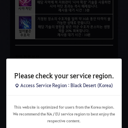
해당 지역에 적 지휘관이 '시야 확장' 기술을 사용하면
시야 차단 효과는 즉시 해제됩니다.
시야 차단
재사용 대기 시간 : 3분
지정된 장소의 수호자를 얼려 약 30초 동안 타격이 불
가능한 상태로 만듭니다.
해당 기술의 영향을 받은 아군 수호자 몬스터는 생명
력을 20% 회복합니다.
얼어붙은
재사용 대기 시간 : 10분
수호자
장미 전쟁 보상
장미 전쟁 정규 시즌에서는 이에 걸맞은 전리품 보상 또한
지급됩니다.
Please check your service region.
장미 전쟁에 선두로 나서 승리로 이끈 주역, '맹주 길드'는 제
3군단보다 더 많은 보상을 획득합니다.
Access Service Region : Black Desert (Korea)
물론 제 3군단 또한 같은 목표를 가지고 장미 전쟁에 참여하였기에
보상을 함께 획득하는데요,
This website is optimized for users from the Korea region.
맹주 길드로부터 부여된 임무를 얼마나 더 많이 성공하느냐에 따라
We recommend the NA / EU service region to best enjoy the
제 3군단 개인이 얻는 보상이 늘어나기 때문에,
respective content.
제 3군단은 맹주 길드에서 내려온 임무를 더 열심히 수행하여야