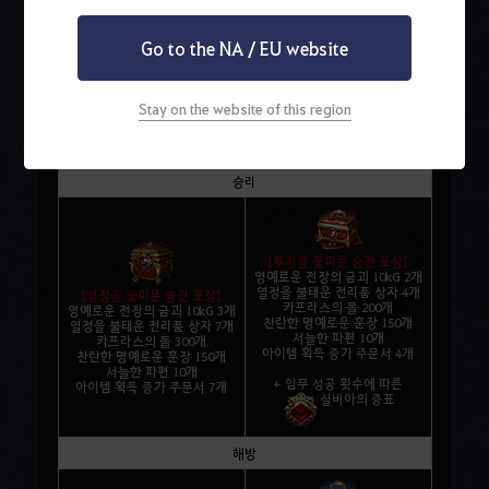
승리와 전리품 모두를 거머쥘 수 있습니다.
맹주 길드 및 제 3군단 전리품
Go to the NA / EU website
장미 전쟁의 결과에 따라 다음의 전리품을 획득할 수 있도록
보상이 변경되었습니다.
※ 장미 전쟁 맹주 길드(연맹)에 전장의 영웅으로 소속되어 참여 시,
Stay on the website of this region
보상은 맹주 길드 보상으로 획득됩니다.
맹주(지휘) 길드
제 3군단
승리
[투지를 꽃피운 승전 포상]
영예로운 전장의 금괴 10kG 2개
열정을 불태운 전리품 상자 4개
[열정을 꽃피운 승전 포상]
카프라스의 돌 200개
영예로운 전장의 금괴 10kG 3개
찬란한 명예로운 훈장 150개
열정을 불태운 전리품 상자 7개
서늘한 파편 10개
카프라스의 돌 300개
아이템 획득 증가 주문서 4개
찬란한 명예로운 훈장 150개
서늘한 파편 10개
+ 임무 성공 횟수에 따른
아이템 획득 증가 주문서 7개
실비아의 증표
해방