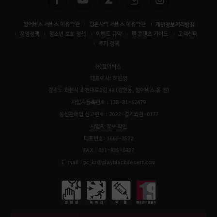
펄어비스 서비스 이용약관
검은사막 서비스 이용약관
개인정보처리방침
운영정책
청소년 보호 정책
이벤트 규약
팬 콘텐츠 가이드
고객센터
쿠키 정책
㈜펄어비스
대표이사: 허진영
경기도 과천시 과천대로2길 48 (갈현동, 펄어비스 홈 원)
사업자등록번호 : 138-81-62479
통신판매업 신고번호 : 2022-경기과천-0177
사업자 정보 확인
대표번호: 1661-8572
FAX : 031-935-0837
E-mail : pc_kr@playblackdesert.com