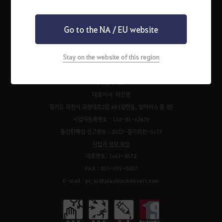
Go to the NA / EU website
펄어비스 서비스 이용약관
검은사막 서비스 이용약관
개인정보처리방침
운영정책
청소년 보호 정책
이벤트 규약
팬 콘텐츠 가이드
고객센터
Stay on the website of this region
쿠키 정책
㈜펄어비스
대표이사: 허진영
경기도 과천시 과천대로2길 48 (갈현동, 펄어비스 홈 원)
사업자등록번호 : 138-81-62479
통신판매업 신고번호 : 2022-경기과천-0177
사업자 정보 확인
대표번호: 1661-8572
FAX : 031-935-0837
E-mail : pc_kr@playblackdesert.com