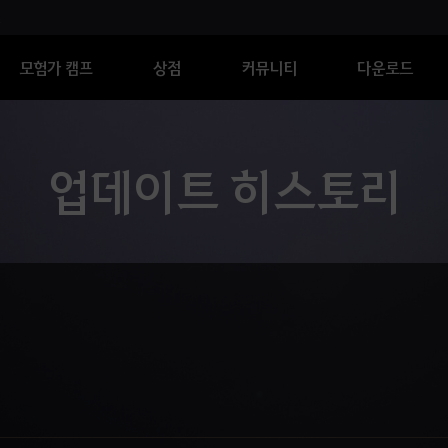
모험가 캠프
상점
커뮤니티
다운로드
업데이트 히스토리