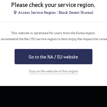
Please check your service region.
Access Service Region : Black Desert (Korea)
This website is optimized for users from the Korea region.
 recommend the NA / EU service region to best enjoy the respective conte
Go to the NA / EU website
Stay on the website of this region