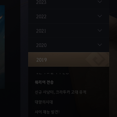
2023
자이언트 전승
신규 캐릭터 가디언
2022
닌자 전승
2021
쿠노이치 전승
소서러&다크나이트 전승
2020
금수랑 전승
2019
무사&매화 전승
레인저 & 발키리 전승
워리어 전승
신규 사냥터, 크라투카 고대 유적
대양의시대
샤이 재능 발견!