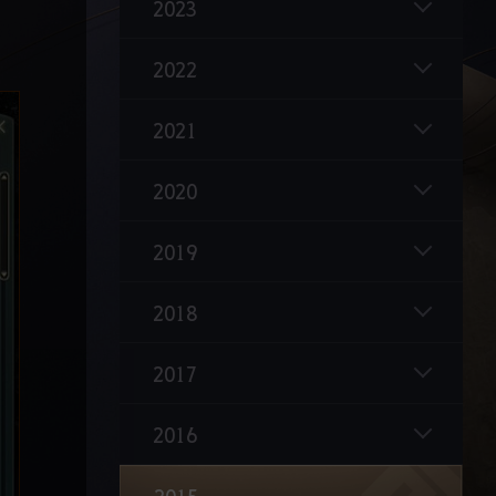
비약류 아이템 상향
2023
9, 10번째 캐릭터 위자드&위치 출시
2022
몬스터 사냥 효율 상향
연금석의 등장
2021
크자카의 부활
2020
점령전 시즌2 업데이트 - 점령전
2019
3:3 결투 시스템 업데이트
점령전 시즌2 업데이트 - 거점전
2018
8번째 캐릭터 매화 출시
2017
메이드 시스템 업데이트
PvP 밸런스 조정
2016
황실무역 시스템 개시