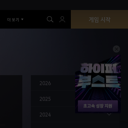
색
누베르의 등장
게임 시작
더 보기
발렌시아 점령전 업데이트
길드 하우스 업데이트
11번째 캐릭터 쿠노이치 출시
발렌시아, 황금의 시대
검은사막 월드 단일화
신규 애완동물 '매' 추가
2026
붉은 전장 업데이트
황실 낚시와 황실 말 납품 업데이트
2025
낚시 콘텐츠 기능 추가 및 개선
2024
새로운 도전 60레벨!