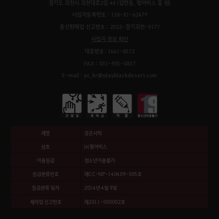
경기도 과천시 과천대로2길 48 (갈현동, 펄어비스 홈 원)
사업자등록번호 : 138-81-62479
통신판매업 신고번호 : 2022-경기과천-0177
사업자 정보 확인
대표번호: 1661-8572
FAX : 031-935-0837
E-mail : pc_kr@playblackdesert.com
제명
검은사막
상호
㈜펄어비스
이용등급
청소년이용불가
등급분류번호
제CC-NP-140409-005호
등급분류 일자
2014년 4월 9일
제작업 신고번호
제2011-000002호