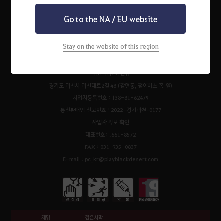
Go to the NA / EU website
펄어비스 서비스 이용약관
검은사막 서비스 이용약관
개인정보처리방침
운영정책
청소년 보호 정책
이벤트 규약
팬 콘텐츠 가이드
고객센터
쿠키 정책
Stay on the website of this region
㈜펄어비스
대표이사: 허진영
경기도 과천시 과천대로2길 48 (갈현동, 펄어비스 홈 원)
사업자등록번호 : 138-81-62479
통신판매업 신고번호 : 2022-경기과천-0177
사업자 정보 확인
대표번호: 1661-8572
FAX : 031-935-0837
E-mail : pc_kr@playblackdesert.com
제명
검은사막