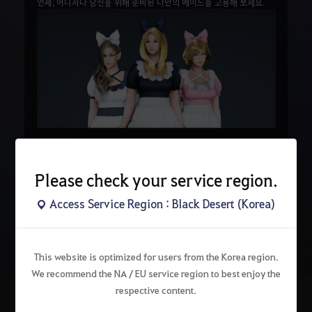
언제, 어디서나 당신을 위해 준비된 나만의 메이드를 고용해 보세요.
Please check your service region.
Access Service Region : Black Desert (Korea)
검
색
This website is optimized for users from the Korea region.
We recommend the NA / EU service region to best enjoy the
respective content.