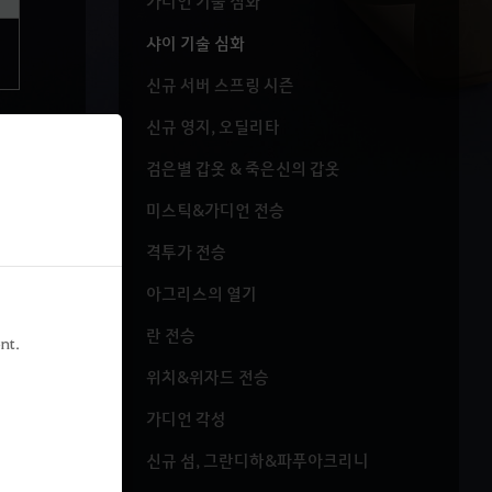
가디언 기술 심화
샤이 기술 심화
신규 서버 스프링 시즌
신규 영지, 오딜리타
검은별 갑옷 & 죽은신의 갑옷
미스틱&가디언 전승
격투가 전승
아그리스의 열기
란 전승
nt.
위치&위자드 전승
가디언 각성
신규 섬, 그란디하&파푸아크리니