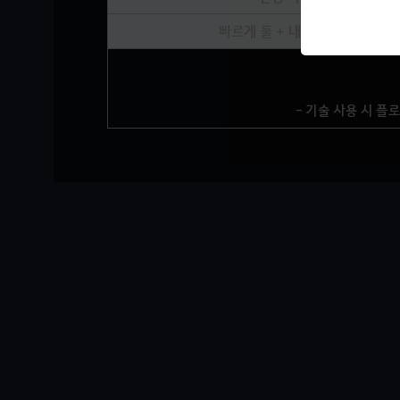
빠르게 둘 + 내팽개치기
- 기술 사용 시 플