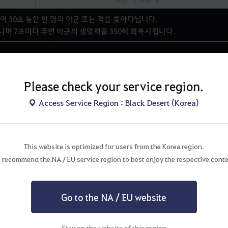
 30초 동안 한 명의 아군 또는 적을 쫓아다닙니다.
니며 7초마다 주변 아군의 생명력을 350씩 회복시킵니다.
57레벨 심화 기술
Please check your service region.
심화 기술
Access Service Region : Black Desert (Korea)
넘어져라 얍!
- 타격 피해 1013% x 4
용 시 10초간 모든 방어력 증가 +10
This website is optimized for users from the Korea region.
로린 잎사귀 조각을 3개 획득할 수 있습니다.
 recommend the NA / EU service region to best enjoy the respective conte
- 기술 사용 중 전방 가드
성공 시 바운드 (몬스터에게만 적용)
Go to the NA / EU website
57레벨 심화 기술
심화 기술
Stay on the website of this region