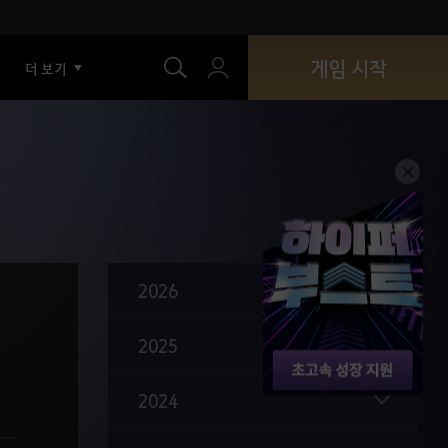
색
섬뜩한 등 뒤의 반지
라 오르제카 의상
게임 시작
더 보기
클리프 연무장
바실리스크 수호자, 가이핀라시아 도살자
샤이 신규 악기 & 악기 상점
하사신 각성 & 전승
균열의 메아리
나데르의 띠
2026
배신자의 묘지
2025
신규 캐릭터 하사신
2024
썸머 시즌 시작
나루 장비