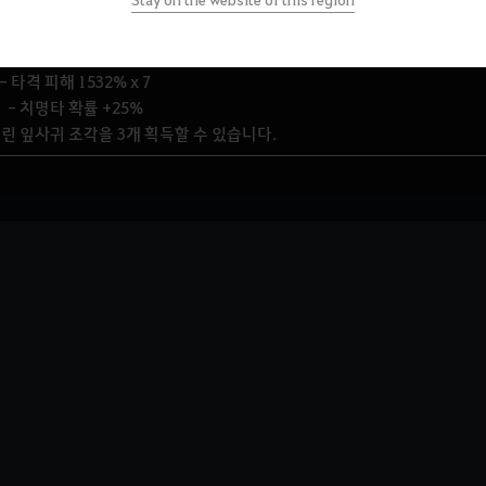
핑그르르 팡!
- 타격 피해 1532% x 7
- 치명타 확률 +25%
로린 잎사귀 조각을 3개 획득할 수 있습니다.