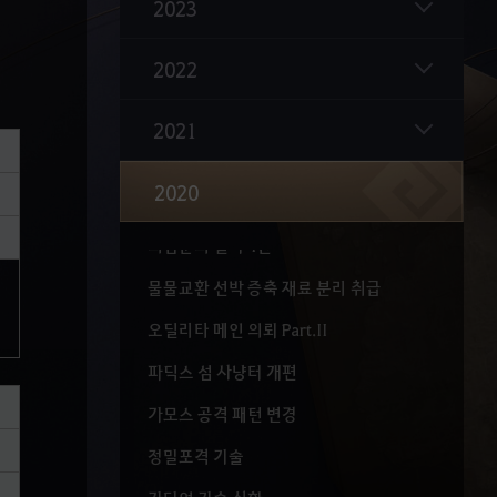
2023
마일리지 상점 개편
2022
거상의 반지 개편
기술(K) 창 개편 및 프리셋 기능 추가
2021
스프링 시즌 종료
2020
레이트가의 채집 도구
외침꾼의 일지 4권
물물교환 선박 증축 재료 분리 취급
오딜리타 메인 의뢰 Part.II
파딕스 섬 사냥터 개편
가모스 공격 패턴 변경
정밀포격 기술