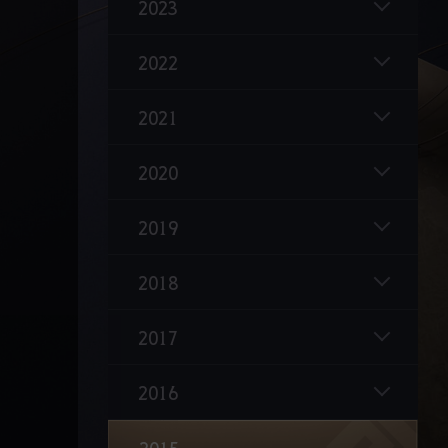
2023
2022
2021
발렌시아 Part ll 업데이트
2020
자이언트 각성 무기 '철장갑포' 업데이트
2019
소서러 각성 무기 '사신낫' 업데이트
길드 결전 시스템 추가
2018
월드맵 UI 개편
2017
붉은전장 개편
2016
파티원 따라가기 기능 추가
하피의 여왕, 카란다 등장