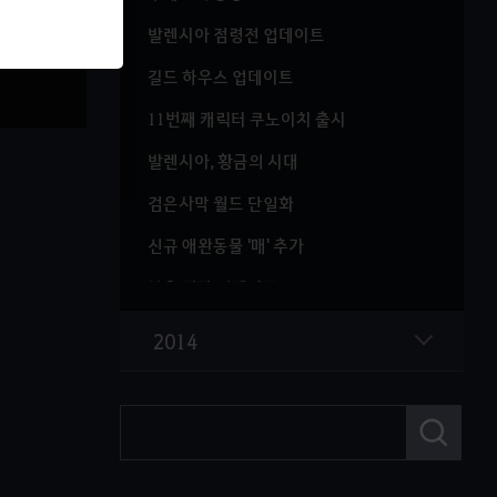
발렌시아 점령전 업데이트
길드 하우스 업데이트
11번째 캐릭터 쿠노이치 출시
발렌시아, 황금의 시대
검은사막 월드 단일화
신규 애완동물 '매' 추가
붉은 전장 업데이트
황실 낚시와 황실 말 납품 업데이트
2014
낚시 콘텐츠 기능 추가 및 개선
새로운 도전 60레벨!
검
색
비약류 아이템 상향