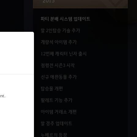
2015
워리어 각성 무기 '대검' 업데이트
파티 분배 시스템 업데이트
말 2인탑승 기술 추가
개량석 아이템 추가
12번째 캐릭터 닌자 출시
점령전 시즌3 시작
신규 애완동물 추가
탑승물 개편
nt.
팔레트 기능 추가
아이템 거래소 개편
말 경주 업데이트
누베르의 등장