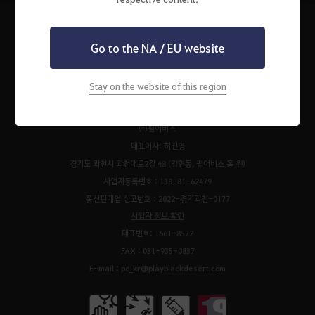
Go to the NA / EU website
펄어비스 서비스 이용약관
검은사막 서비스 이용약관
개인정보처리방침
운영정책
청소년 보호 정책
이벤트 규약
팬 콘텐츠 가이드
고객센터
Stay on the website of this region
쿠키 정책
㈜펄어비스
대표이사: 허진영
경기도 과천시 과천대로2길 48 (갈현동, 펄어비스 홈 원)
사업자등록번호 : 138-81-62479
통신판매업 신고번호 : 2022-경기과천-0177
사업자 정보 확인
대표번호: 1661-8572
FAX : 031-935-0837
E-mail : pc_kr@playblackdesert.com