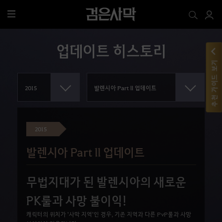
전
체
메
업데이트 히스토리
뉴
추천 가이드 보기
2015
발렌시아 Part ll 업데이트
무법지대가 된 발렌시아의 새로운
PK룰과 사망 불이익!
캐릭터의 위치가 '사막 지역'인 경우, 기존 지역과 다른 PvP룰과 사망