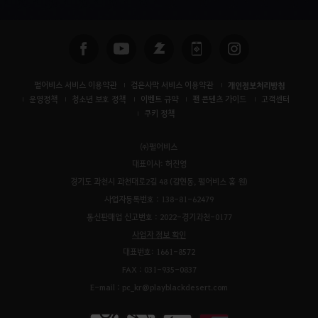
펄어비스 서비스 이용약관
검은사막 서비스 이용약관
개인정보처리방침
운영정책
청소년 보호 정책
이벤트 규약
팬 콘텐츠 가이드
고객센터
쿠키 정책
㈜펄어비스
대표이사: 허진영
경기도 과천시 과천대로2길 48 (갈현동, 펄어비스 홈 원)
사업자등록번호 : 138-81-62479
통신판매업 신고번호 : 2022-경기과천-0177
사업자 정보 확인
대표번호: 1661-8572
FAX : 031-935-0837
E-mail : pc_kr@playblackdesert.com