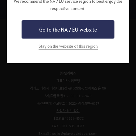
We recommend the NA / EU service region to best enjoy the
respective content.
Go to the NA / EU website
Stay on the website of this region
펄어비스 서비스 이용약관
검은사막 서비스 이용약관
개인정보처리방침
운영정책
청소년 보호 정책
이벤트 규약
팬 콘텐츠 가이드
고객센터
쿠키 정책
㈜펄어비스
대표이사: 허진영
경기도 과천시 과천대로2길 48 (갈현동, 펄어비스 홈 원)
사업자등록번호 : 138-81-62479
통신판매업 신고번호 : 2022-경기과천-0177
사업자 정보 확인
대표번호: 1661-8572
FAX : 031-935-0837
E-mail : pc_kr@playblackdesert.com