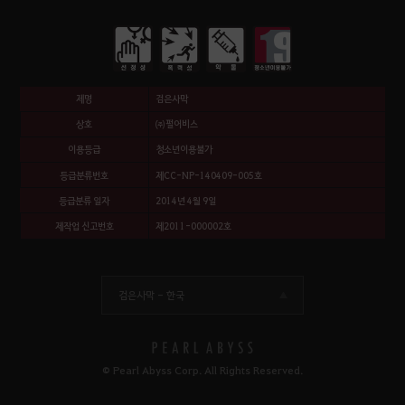
제명
검은사막
상호
㈜펄어비스
이용등급
청소년이용불가
등급분류번호
제CC-NP-140409-005호
등급분류 일자
2014년 4월 9일
제작업 신고번호
제2011-000002호
검은사막 -
한국
© Pearl Abyss Corp. All Rights Reserved.