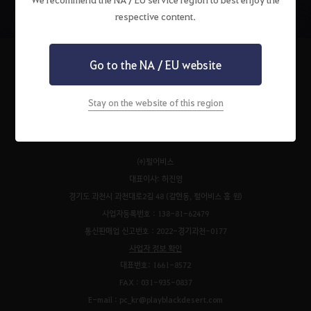
respective content.
Go to the NA / EU website
펄어비스 서비스 이용약관
검은사막 서비스 이용약관
개인정보처리방침
Stay on the website of this region
운영정책
청소년 보호 정책
이벤트 규약
팬 콘텐츠 가이드
고객센터
쿠키 정책
㈜펄어비스
대표이사: 허진영
경기도 과천시 과천대로2길 48 (갈현동, 펄어비스 홈 원)
사업자등록번호 : 138-81-62479
통신판매업 신고번호 : 2022-경기과천-0177
사업자 정보 확인
대표번호: 1661-8572
FAX : 031-935-0837
E-mail : pc_kr@playblackdesert.com