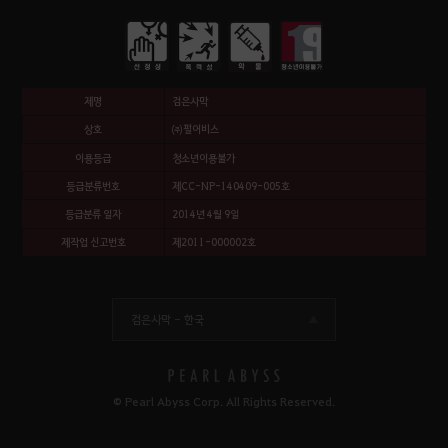
제명
검은사막
상호
㈜펄어비스
이용등급
청소년이용불가
등급분류번호
제CC-NP-140409-005호
등급분류 일자
2014년 4월 9일
제작업 신고번호
제2011-000002호
검은사막 -
한국
© Pearl Abyss Corp. All Rights Reserved.