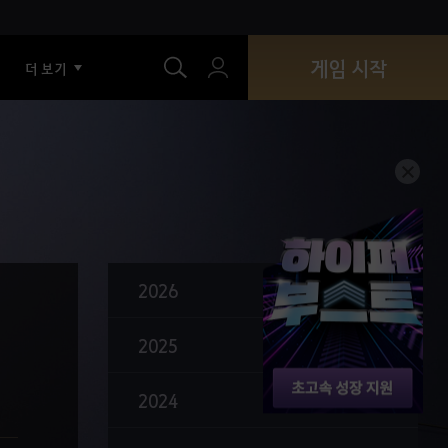
색
해원석
게임 시작
더 보기
악몽을 빚는 크자카
검은별 투구
섬뜩한 등 뒤의 반지
라 오르제카 의상
클리프 연무장
바실리스크 수호자, 가이핀라시아 도살자
2026
샤이 신규 악기 & 악기 상점
하사신 각성 & 전승
2025
균열의 메아리
2024
나데르의 띠