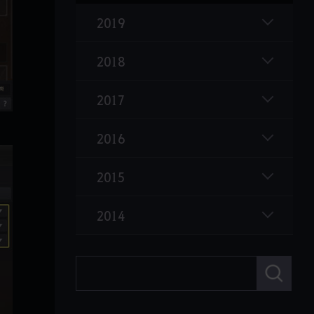
위치&위자드 전승
2019
가디언 각성
2018
신규 섬, 그란디하&파푸아크리니
2017
2016
2015
2014
검
색