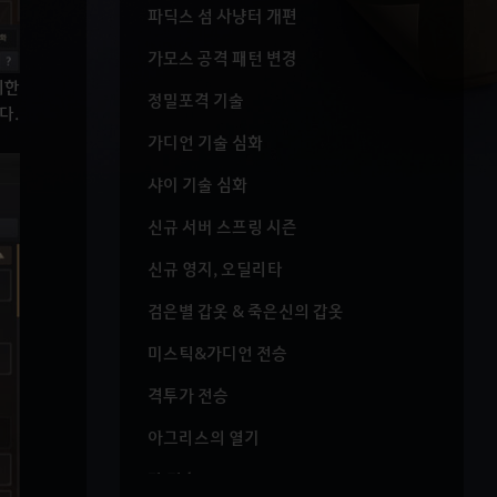
파딕스 섬 사냥터 개편
가모스 공격 패턴 변경
세한
정밀포격 기술
다.
가디언 기술 심화
샤이 기술 심화
신규 서버 스프링 시즌
신규 영지, 오딜리타
검은별 갑옷 & 죽은신의 갑옷
미스틱&가디언 전승
격투가 전승
아그리스의 열기
란 전승