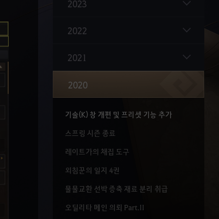
배신자의 묘지
2023
신규 캐릭터 하사신
2022
썸머 시즌 시작
2021
나루 장비
마일리지 상점 개편
2020
거상의 반지 개편
기술(K) 창 개편 및 프리셋 기능 추가
스프링 시즌 종료
레이트가의 채집 도구
외침꾼의 일지 4권
물물교환 선박 증축 재료 분리 취급
오딜리타 메인 의뢰 Part.II