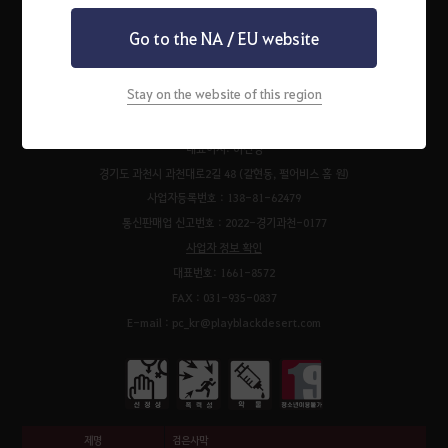
Go to the NA / EU website
펄어비스 서비스 이용약관
검은사막 서비스 이용약관
개인정보처리방침
운영정책
청소년 보호 정책
이벤트 규약
팬 콘텐츠 가이드
고객센터
쿠키 정책
Stay on the website of this region
㈜펄어비스
대표이사: 허진영
경기도 과천시 과천대로2길 48 (갈현동, 펄어비스 홈 원)
사업자등록번호 : 138-81-62479
통신판매업 신고번호 : 2022-경기과천-0177
사업자 정보 확인
대표번호: 1661-8572
FAX : 031-935-0837
E-mail : pc_kr@playblackdesert.com
제명
검은사막