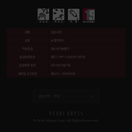
제명
검은사막
상호
㈜펄어비스
이용등급
청소년이용불가
등급분류번호
제CC-NP-140409-005호
등급분류 일자
2014년 4월 9일
제작업 신고번호
제2011-000002호
검은사막 -
한국
© Pearl Abyss Corp. All Rights Reserved.