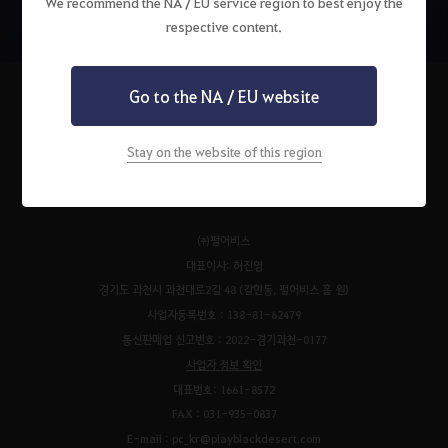
We recommend the NA / EU service region to best enjoy the
respective content.
Go to the NA / EU website
Stay on the website of this region
펄어비스 서비스 이용약관
검은사막 서비스 이용약관
개인정보처리방침
운영정책
청소년 보호 정책
이벤트 규약
팬 콘텐츠 가이드
고객센터
쿠키 정책
㈜펄어비스
대표이사: 허진영
경기도 과천시 과천대로2길 48 (갈현동, 펄어비스 홈 원)
사업자등록번호 : 138-81-62479
통신판매업 신고번호 : 2022-경기과천-0177
사업자 정보 확인
대표번호: 1661-8572
FAX : 031-935-0837
E-mail : pc_kr@playblackdesert.com