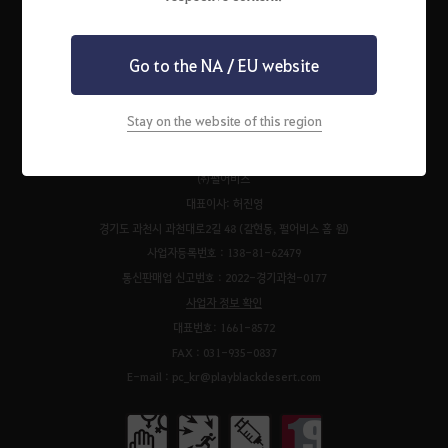
Go to the NA / EU website
펄어비스 서비스 이용약관
검은사막 서비스 이용약관
개인정보처리방침
운영정책
청소년 보호 정책
이벤트 규약
팬 콘텐츠 가이드
고객센터
Stay on the website of this region
쿠키 정책
㈜펄어비스
대표이사: 허진영
경기도 과천시 과천대로2길 48 (갈현동, 펄어비스 홈 원)
사업자등록번호 : 138-81-62479
통신판매업 신고번호 : 2022-경기과천-0177
사업자 정보 확인
대표번호: 1661-8572
FAX : 031-935-0837
E-mail : pc_kr@playblackdesert.com