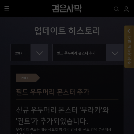
전
체
메
업데이트 히스토리
뉴
추천 가이드 보기
2017
필드 우두머리 몬스터 추가
신규 우두머리 몬스터 '무라카'와
'귄트'가 추가되었습니다.
무라카와 귄트는 매주 금요일 밤 각각 만샤 숲, 귄트 언덕 부근에서