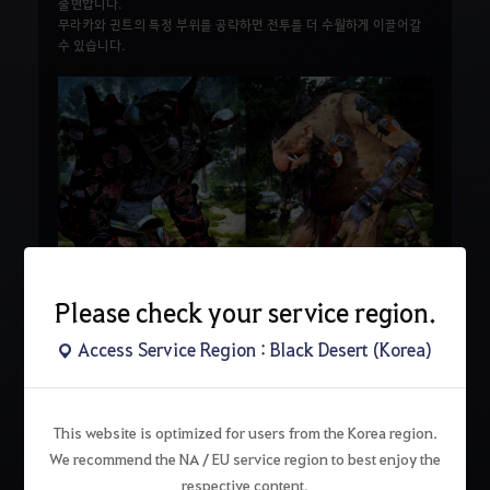
출현합니다.
무라카와 귄트의 특정 부위를 공략하면 전투를 더 수월하게 이끌어갈
수 있습니다.
Please check your service region.
Access Service Region : Black Desert (Korea)
검
색
This website is optimized for users from the Korea region.
We recommend the NA / EU service region to best enjoy the
respective content.