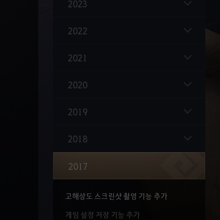
2023
15번째 캐릭터 미스틱 출시
야만의 균열 추가
2022
린
흑정령의 모험2 추가
2021
카마실비아 Part ll 업데이트
신규 말 '환상 디네' 추가
2020
신규 제작 마차 추가
2019
신규 몬스터 슐츠 근위대 추가
2018
민병대 시스템 추가
격투가 각성 무기 '투신갑' 업데이트
2017
14번째 캐릭터 격투가 출시
고해상도 스크린샷 촬영 기능 추가
게임 설정 저장 기능 추가