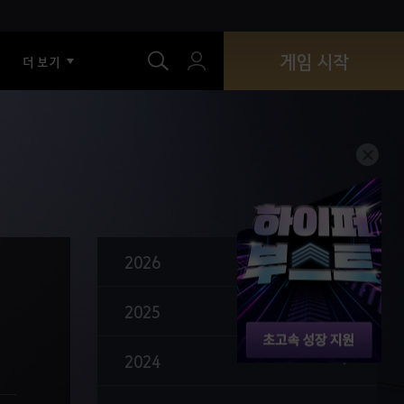
색
드롭 아이템 정보 추가
준마 각성 개편
게임 시작
더 보기
잠재력 돌파 UI 개편
스티커 메모장 추가
진(眞) 기술 업데이트
야영지 시스템 추가
미스틱 각성 무기 '청파각' 업데이트
기운 연소 시스템 추가
2026
게임 성능 설정 업데이트
2025
수련의 서 아이템 추가
명품관 추가
2024
기술 심화 시스템 추가