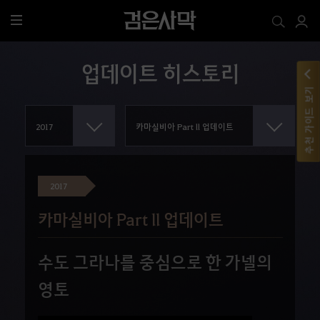
전
체
메
업데이트 히스토리
뉴
추천 가이드 보기
2017
카마실비아 Part ll 업데이트
수도 그라나를 중심으로 한 가넬의
영토