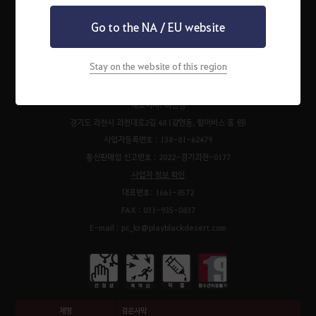
Go to the NA / EU website
펄어비스 서비스 이용약관
검은사막 서비스 이용약관
개인정보처리방침
운영정책
청소년 보호 정책
이벤트 규약
팬 콘텐츠 가이드
고객센터
쿠키 정책
Stay on the website of this region
㈜펄어비스
대표이사: 허진영
경기도 과천시 과천대로2길 48 (갈현동, 펄어비스 홈 원)
사업자등록번호 : 138-81-62479
통신판매업 신고번호 : 2022-경기과천-0177
사업자 정보 확인
대표번호: 1661-8572
FAX : 031-935-0837
E-mail : pc_kr@playblackdesert.com
제명
검은사막