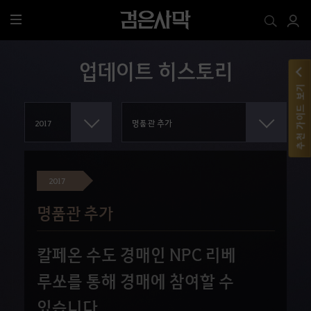
전
체
메
업데이트 히스토리
뉴
추천 가이드 보기
2017
명품관 추가
칼페온 수도 경매인 NPC 리베
루쏘를 통해 경매에 참여할 수
있습니다.