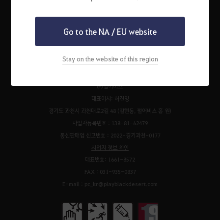
Go to the NA / EU website
펄어비스 서비스 이용약관
검은사막 서비스 이용약관
개인정보처리방침
운영정책
청소년 보호 정책
이벤트 규약
팬 콘텐츠 가이드
고객센터
Stay on the website of this region
쿠키 정책
㈜펄어비스
대표이사: 허진영
경기도 과천시 과천대로2길 48 (갈현동, 펄어비스 홈 원)
사업자등록번호 : 138-81-62479
통신판매업 신고번호 : 2022-경기과천-0177
사업자 정보 확인
대표번호: 1661-8572
FAX : 031-935-0837
E-mail : pc_kr@playblackdesert.com