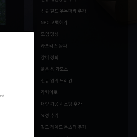
신규 필드 우두머리 추가
NPC 고백하기
모험 명성
카프라스 돌파
장비 정화
붉은 용 가모스
신규 영지 드리간
라키아로
nt.
대량 가공 시스템 추가
요정 추가
길드 레이드 몬스터 추가