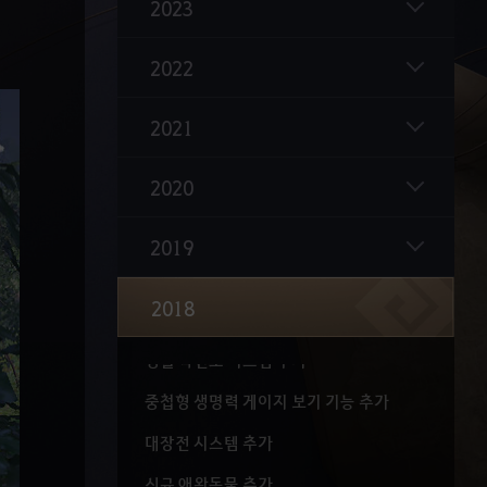
2023
그래픽 리마스터
2022
UI 리마스터
흑정령의 분노 개편
2021
필드 우두머리 벨
2020
프로티 동굴
점령전 시스템 개편
2019
시크라이아 해저 유적
2018
채집 숙련도 시스템 추가
생활 숙련도 시스템 추가
중첩형 생명력 게이지 보기 기능 추가
대장전 시스템 추가
신규 애완동물 추가