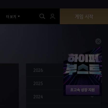
색
카프라스 돌 추출
게임 시작
더 보기
아처 각성: 개방 업데이트
17번째 캐릭터 아처 출시
환상 둠
신규/복귀 모험가 의뢰 추가
길드 기술 추가
반려동물 교환 개편
2026
저격 시스템 추가
2025
거점전 시스템 개편
수영 편의성 개선
2024
오디오 리마스터