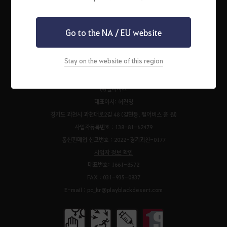
Go to the NA / EU website
펄어비스 서비스 이용약관
검은사막 서비스 이용약관
개인정보처리방침
운영정책
청소년 보호 정책
이벤트 규약
팬 콘텐츠 가이드
고객센터
Stay on the website of this region
쿠키 정책
㈜펄어비스
대표이사: 허진영
경기도 과천시 과천대로2길 48 (갈현동, 펄어비스 홈 원)
사업자등록번호 : 138-81-62479
통신판매업 신고번호 : 2022-경기과천-0177
사업자 정보 확인
대표번호: 1661-8572
FAX : 031-935-0837
E-mail : pc_kr@playblackdesert.com