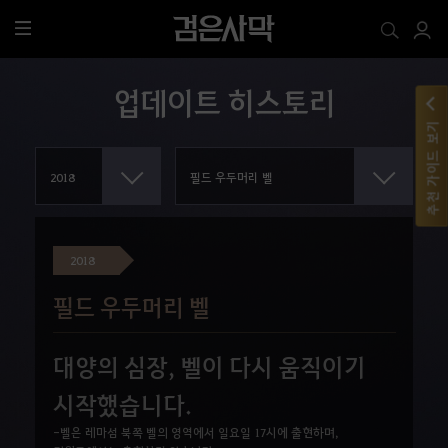
전
체
메
업데이트 히스토리
뉴
추천 가이드 보기
2018
필드 우두머리 벨
대양의 심장, 벨이 다시 움직이기
시작했습니다.
-벨은 레마섬 북쪽 벨의 영역에서 일요일 17시에 출현하며,