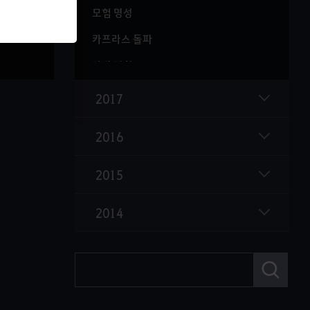
모험 명성
카프라스 돌파
장비 정화
붉은 용 가모스
2017
신규 영지 드리간
2016
라키아로
대량 가공 시스템 추가
2015
요정 추가
2014
길드 레이드 몬스터 추가
란 각성 무기 '혈류인' 업데이트
검
색
간편 단축키 설정 기능 추가
펄 의상 세트 효과 업데이트