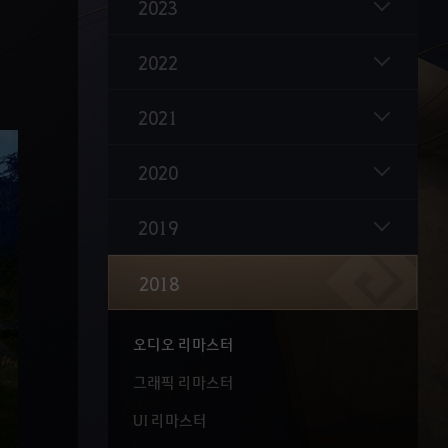
아처 각성: 개방 업데이트
2023
17번째 캐릭터 아처 출시
2022
환상 둠
신규/복귀 모험가 의뢰 추가
2021
길드 기술 추가
2020
반려동물 교환 개편
2019
저격 시스템 추가
거점전 시스템 개편
2018
수영 편의성 개선
오디오 리마스터
그래픽 리마스터
UI 리마스터