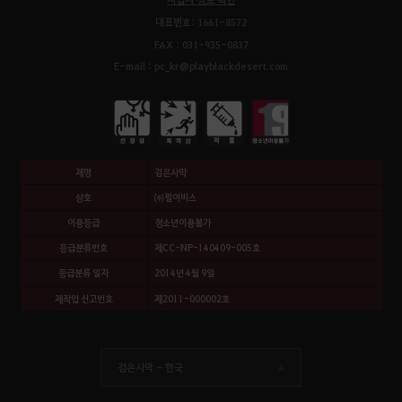
대표번호: 1661-8572
FAX : 031-935-0837
E-mail : pc_kr@playblackdesert.com
제명
검은사막
상호
㈜펄어비스
이용등급
청소년이용불가
등급분류번호
제CC-NP-140409-005호
등급분류 일자
2014년 4월 9일
제작업 신고번호
제2011-000002호
검은사막 -
한국