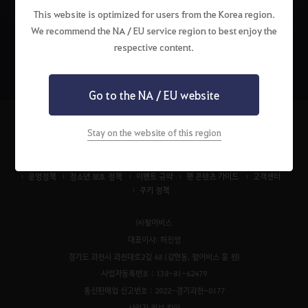
This website is optimized for users from the Korea region.
We recommend the NA / EU service region to best enjoy the
검
색
respective content.
Go to the NA / EU website
Stay on the website of this region
펄어비스 서비스 이용약관
검은사막 서비스 이용약관
개인정보처리방침
운영정책
청소년 보호 정책
이벤트 규약
팬 콘텐츠 가이드
고객센터
쿠키 정책
㈜펄어비스
대표이사: 허진영
경기도 과천시 과천대로2길 48 (갈현동, 펄어비스 홈 원)
사업자등록번호 : 138-81-62479
통신판매업 신고번호 : 2022-경기과천-0177
사업자 정보 확인