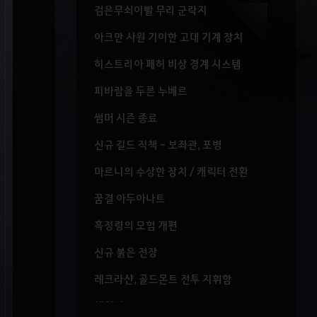
검은무쇠이빨 무리 군락지
아크만 사원 기이한 고대 기계 장치
히스트리아 폐허 비상 경계 시스템
피바람을 두른 누베르
썸머 시즌 종료
신규 길드 직책 - 보좌관, 포병
마르니의 수상한 장치 / 캐릭터 전환
꿈결 아두아나트
흑정령의 모험 개편
신규 붉은 전장
레크라샨, 골드몬트 전투 지휘함
해원석