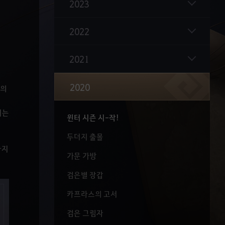
2023
2022
2021
윈터 시즌 콘텐츠
2020
개의
신규 캐릭터 칼페온의 마지막 공주, 노바
비는
윈터 시즌 시-작!
두더지 출몰
까지
가문 가방
검은별 장갑
카프라스의 고서
검은 그림자