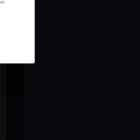
가모스 공격 패턴 변경
nt.
정밀포격 기술
가디언 기술 심화
샤이 기술 심화
신규 서버 스프링 시즌
신규 영지, 오딜리타
검은별 갑옷 & 죽은신의 갑옷
미스틱&가디언 전승
격투가 전승
아그리스의 열기
란 전승
위치&위자드 전승