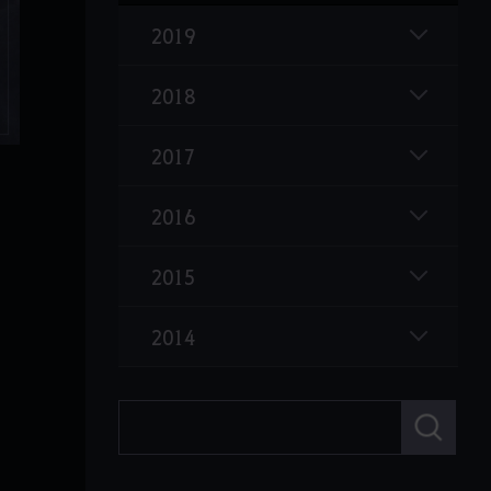
악몽을 빚는 크자카
2019
검은별 투구
2018
섬뜩한 등 뒤의 반지
라 오르제카 의상
2017
클리프 연무장
2016
바실리스크 수호자, 가이핀라시아 도살자
샤이 신규 악기 & 악기 상점
2015
하사신 각성 & 전승
2014
균열의 메아리
나데르의 띠
검
색
배신자의 묘지
신규 캐릭터 하사신