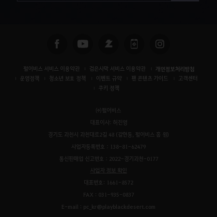
펄어비스 서비스 이용약관
검은사막 서비스 이용약관
개인정보처리방침
운영정책
청소년 보호 정책
이벤트 규약
팬 콘텐츠 가이드
고객센터
쿠키 정책
㈜펄어비스
대표이사: 허진영
경기도 과천시 과천대로2길 48 (갈현동, 펄어비스 홈 원)
사업자등록번호 : 138-81-62479
통신판매업 신고번호 : 2022-경기과천-0177
사업자 정보 확인
대표번호: 1661-8572
FAX : 031-935-0837
E-mail : pc_kr@playblackdesert.com