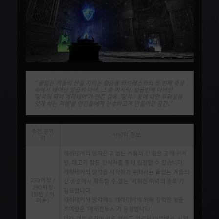
" 끝없는 겨울의 산을 지키는 황금용 라브레스카의 첫 번째 죽음
속에서 태어난 일곱의 마녀. 그 중 마지막, 일곱번째 마녀인
'망각의 마녀 에레테아'가 만든 감옥. '망각 : 용에 대한 두려움을
잊게 하는 지혜'를 인간들에게 전수하고자 만들어진 공간."
추천 공격
사냥터 정보
력
에레테아의 망각은 끝없는 겨울의 산 깊은 곳에 위치
한, 태고가 잠든 안식처를 통해 입장할 수 있습니다.
에레테아의 망각을 시작하기 위해서는 끝없는 겨울의
250 이상 /
산 곳곳에서 획득할 수 있는
'지워진 마녀의 증표'
가
290 이상
필요합니다.
(일반 / 어
에레테아의 망각에는 에레테아에 의해 강력한 힘을
려움)
부여받은 '에레칸투스'가 등장합니다.
여러 개의 공간이 서로 얽히듯 연결된 내부에서, 시련