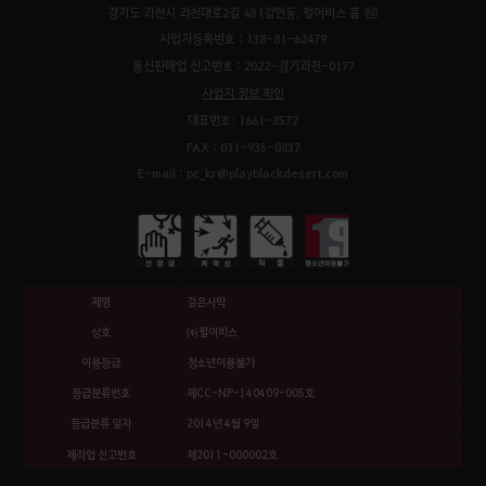
경기도 과천시 과천대로2길 48 (갈현동, 펄어비스 홈 원)
사업자등록번호 : 138-81-62479
통신판매업 신고번호 : 2022-경기과천-0177
사업자 정보 확인
대표번호: 1661-8572
FAX : 031-935-0837
E-mail : pc_kr@playblackdesert.com
제명
검은사막
상호
㈜펄어비스
이용등급
청소년이용불가
등급분류번호
제CC-NP-140409-005호
등급분류 일자
2014년 4월 9일
제작업 신고번호
제2011-000002호