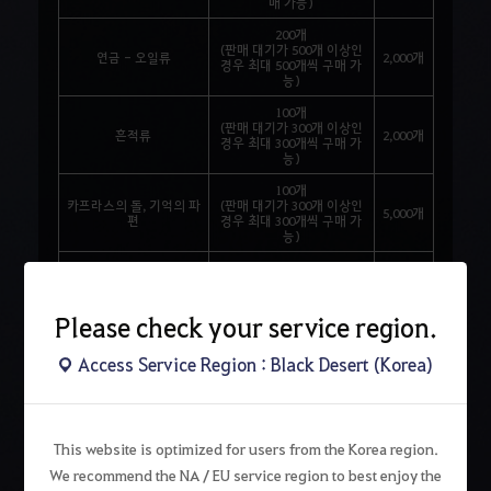
매 가능)
200개
(판매 대기가 500개 이상인
연금 - 오일류
2,000개
경우 최대 500개씩 구매 가
능)
100개
(판매 대기가 300개 이상인
흔적류
2,000개
경우 최대 300개씩 구매 가
능)
100개
카프라스의 돌, 기억의 파
(판매 대기가 300개 이상인
5,000개
편
경우 최대 300개씩 구매 가
능)
500개
블랙스톤 (무기), (방어
(판매 대기가 1,000개 이상
5,000개
구)
인 경우 최대 1,000개씩 구
매 가능)
Please check your service region.
10개
정화된 광명석 /
(판매 대기가 100개 이상인
Access Service Region : Black Desert (Korea)
통합거래소 가격이 2천만
300개
경우 최대 100개씩 구매 가
은화 이하의 광명석
능)
소환서 조합 아이템
100개
(고대 유적의 결정 조각,
(판매 대기가 300개 이상인
This website is optimized for users from the Korea region.
금기의 서, 고어로 기록된
1,000개
경우 최대 300개씩 구매 가
두루마리, 만샤움의 주술
We recommend the NA / EU service region to best enjoy the
능)
인형)