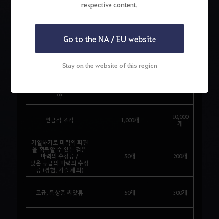
respective content.
10개
(판매 대기가 50개 이상인
결정화된 절망
500개
경우 최대 50개씩 구매 가
능)
Go to the NA / EU website
100개
준마 훈련 재료 6종 /
(판매 대기가 500개 이상인
일렁이는 바람의 조각, 요
1,000개
경우 최대 500개씩 구매 가
동치는 대지의 조각
Stay on the website of this region
능)
금속 용해제, 보석 연마
재, 목재 강화제, 가죽 유
300개
3,000개
약
10,000
연금석 조각
1,000개
개
가열하기로 마력의 파편
을 획득할 수 있는 검은
마력의 수정류 /
50개
200개
낮은 등급의 마력의 수정
류 (경험, 기술 제외)
고급, 특상품 씨앗류
50개
300개