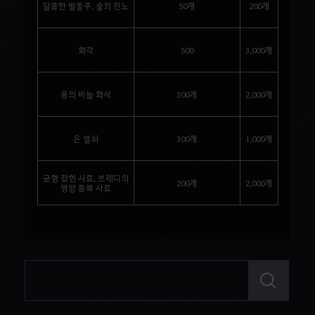
달콤한 벌꿀주, 숲의 진노
50개
200개
화각
500
3,000개
용의 비늘 화석
300개
2,000개
은 열쇠
300개
1,000개
균형 잡힌 사료, 브레디의
200개
2,000개
영양 듬뿍 사료
검
색