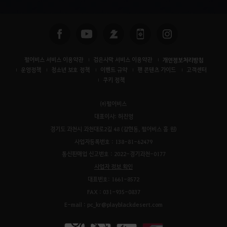
펄어비스 서비스 이용약관
검은사막 서비스 이용약관
개인정보처리방침
운영정책
청소년 보호 정책
이벤트 규약
팬 콘텐츠 가이드
고객센터
쿠키 정책
㈜펄어비스
대표이사: 허진영
경기도 과천시 과천대로2길 48 (갈현동, 펄어비스 홈 원)
사업자등록번호 : 138-81-62479
통신판매업 신고번호 : 2022-경기과천-0177
사업자 정보 확인
대표번호: 1661-8572
FAX : 031-935-0837
E-mail : pc_kr@playblackdesert.com