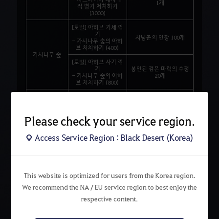
1개
적 병기 처치하기
(3000)
[토벌] 아히브 기세 꺾
기
사냥꾼의 인장 100개
- 가시나무 숲의 아히
브 처치하기 (400)
가시나무 숲
[토벌] 아히브 사기 꺾
기
봉인된 검은 마력의 수정
- 가시나무 숲의 아히
20개
브 처치하기 (800)
[토벌] 켄타우로스 손
봐주기
요나의 파편 6개
- 켄타우로스 처치하
기 (750)
Please check your service region.
켄타우로스 무
리
[토벌] 켄타우로스 몰
Access Service Region : Black Desert (Korea)
아내기
봉인된 검은 마력의 수정
- 켄타우로스 처치하
20개
기 (1500)
[토벌] 버릇없는 아크
만 혼내주기
This website is optimized for users from the Korea region.
요나의 파편 10개
- 아크만 사원 청소하
We recommend the NA / EU service region to best enjoy the
기 (1000)
respective content.
[토벌] 몰상식한 아크
만 혼내주기
카프라스의 돌 꾸러미 III
아크만 사원
- 아크만 사원 청소하
1개