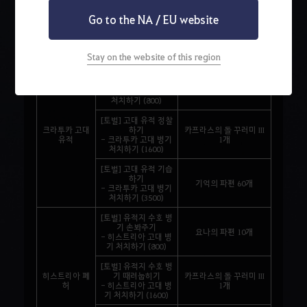
기 (2000)
Go to the NA / EU website
[토벌] 고집불통 아크
만 혼내주기
기억의 파편 60개
- 아크만 사원 청소하
기 (4000)
Stay on the website of this region
[토벌] 고대 유적 답사
하기
요나의 파편 10개
- 크라투카 고대 병기
처치하기 (800)
[토벌] 고대 유적 정찰
크라투카 고대
하기
카프라스의 돌 꾸러미 III
유적
- 크라투카 고대 병기
1개
처치하기 (1600)
[토벌] 고대 유적 기습
하기
기억의 파편 60개
- 크라투카 고대 병기
처치하기 (3500)
[토벌] 유적지 수호 병
기 손봐주기
요나의 파편 10개
- 히스트리아 고대 병
기 처치하기 (800)
[토벌] 유적지 수호 병
히스트리아 폐
기 때려눕히기
카프라스의 돌 꾸러미 III
허
- 히스트리아 고대 병
1개
기 처치하기 (1600)