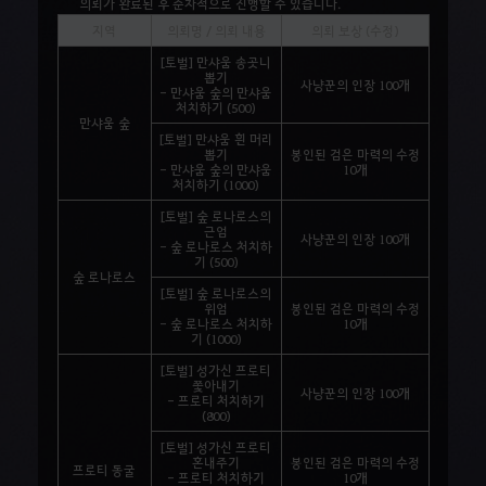
의뢰가 완료된 후 순차적으로 진행할 수 있습니다.
지역
의뢰명 / 의뢰 내용
의뢰 보상 (수정)
[토벌] 만샤움 송곳니
뽑기
사냥꾼의 인장 100개
- 만샤움 숲의 만샤움
처치하기 (500)
만샤움 숲
[토벌] 만샤움 흰 머리
뽑기
봉인된 검은 마력의 수정
- 만샤움 숲의 만샤움
10개
처치하기 (1000)
[토벌] 숲 로나로스의
근엄
사냥꾼의 인장 100개
- 숲 로나로스 처치하
기 (500)
숲 로나로스
[토벌] 숲 로나로스의
위엄
봉인된 검은 마력의 수정
- 숲 로나로스 처치하
10개
기 (1000)
[토벌] 성가신 프로티
쫓아내기
사냥꾼의 인장 100개
- 프로티 처치하기
(800)
[토벌] 성가신 프로티
혼내주기
봉인된 검은 마력의 수정
프로티 동굴
- 프로티 처치하기
10개