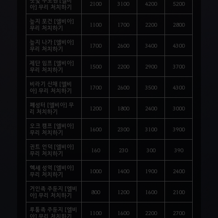
2100
3100
4200
5200
아
]
무리
처치하기
늪지
포건
[
엘비아
]
1100
1700
2200
2800
무리
처치하기
늪지
나가
[
엘비아
]
1700
2600
3400
4300
무리
처치하기
제단
임프
[
엘비아
]
1500
2200
2900
3700
무리
처치하기
비라기
산채
[
엘비
1700
2600
3500
4300
아
]
무리
처치하기
폐성터
[
엘비아
]
무
1200
1800
2400
3000
리
처치하기
오크
캠프
[
엘비아
]
1600
2300
3100
3900
무리
처치하기
귄트
언덕
[
엘비아
]
160
230
300
390
무리
처치하기
헥세
성역
[
엘비아
]
1000
1400
1900
2400
무리
처치하기
거인족
주둔지
[
엘비
800
1200
1600
2100
아
]
무리
처치하기
루툼족
주둔지
[
엘비
1100
1600
2200
2700
아
]
무리
처치하기