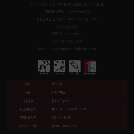
경기도 과천시 과천대로2길 48 (갈현동, 펄어비스 홈 원)
사업자등록번호 : 138-81-62479
통신판매업 신고번호 : 2022-경기과천-0177
사업자 정보 확인
대표번호: 1661-8572
FAX : 031-935-0837
E-mail : pc_kr@playblackdesert.com
제명
검은사막
상호
㈜펄어비스
이용등급
청소년이용불가
등급분류번호
제CC-NP-140409-005호
등급분류 일자
2014년 4월 9일
제작업 신고번호
제2011-000002호