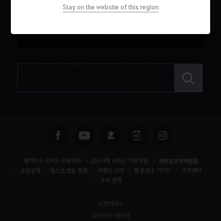
소형
분노의 정수 1개
Stay on the website of this region
그믐달 전투 인장 1개
2,800만 은화
검
색
펄어비스 서비스 이용약관
검은사막 서비스 이용약관
개인정보처리방침
운영정책
청소년 보호 정책
이벤트 규약
팬 콘텐츠 가이드
고객센터
쿠키 정책
㈜펄어비스
대표이사: 허진영