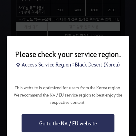
사우닐
캠프
[
엘비
900
1400
1800
2300
아
]
무리
처치하기
- 각 길드 임무 규모에 따라 다음과 같은 보상을 획득할 수 있습니다.
제한 규모
길드 임무 완료 보상
길드 스킬 경험치 120,000
시추기 도면 4개
호화로운 지원품 상자 3개
초대형
분노의 정수 1개
Please check your service region.
그믐달 전투 인장 4개
7,500만 은화
Access Service Region : Black Desert (Korea)
길드 스킬 경험치 70,000
시추기 도면 4개
호화로운 지원품 상자 3개
대형
분노의 정수 1개
그믐달 전투 인장 3개
5,600만 은화
This website is optimized for users from the Korea region.
We recommend the NA / EU service region to best enjoy the
길드 스킬 경험치 45,000
시추기 도면 4개
respective content.
호화로운 지원품 상자 2개
중형
분노의 정수 1개
그믐달 전투 인장 2개
4,000만 은화
Go to the NA / EU website
길드 스킬 경험치 30,000
시추기 도면 4개
호화로운 지원품 상자 1개