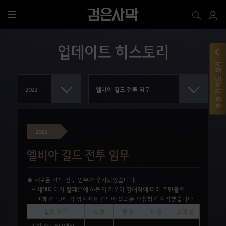
전
체
메
업데이트 히스토리
뉴
추천 가이드 보기
2022
엘비아 길드 전투 임무
● 새로운 길드 전투 임무가 추가되었습니다.
- 세렌디아와 칼페온에 하둠의 기운이 강해짐에 따라 주민들의
피해가 늘어, 각 영지에서 길드에 의뢰를 요청하기 시작했습니다.
길드 임무
소형
중형
대형
초대형
핏빛
수도원
[
엘비