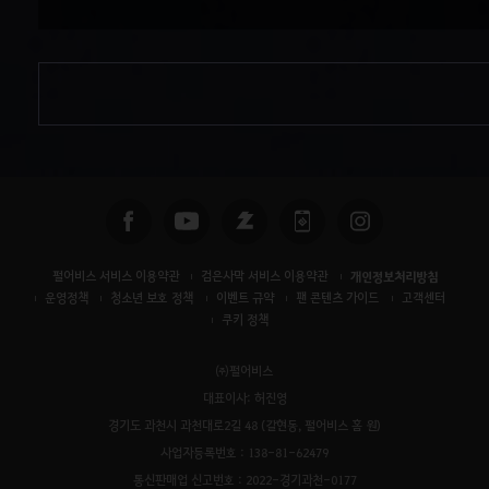
검
색
펄어비스 서비스 이용약관
검은사막 서비스 이용약관
개인정보처리방침
운영정책
청소년 보호 정책
이벤트 규약
팬 콘텐츠 가이드
고객센터
쿠키 정책
㈜펄어비스
대표이사: 허진영
경기도 과천시 과천대로2길 48 (갈현동, 펄어비스 홈 원)
사업자등록번호 : 138-81-62479
통신판매업 신고번호 : 2022-경기과천-0177