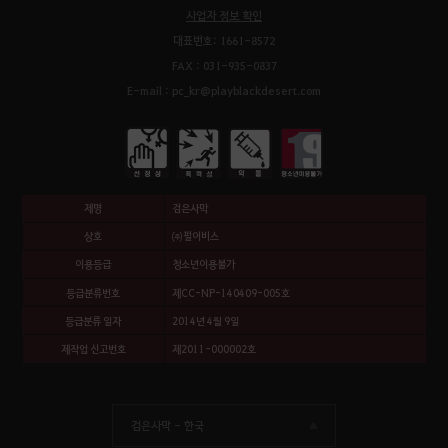
사업자 정보 확인
대표번호: 1661-8572
FAX : 031-935-0837
E-mail : pc_kr@playblackdesert.com
제명
검은사막
상호
㈜펄어비스
이용등급
청소년이용불가
등급분류번호
제CC-NP-140409-005호
등급분류 일자
2014년 4월 9일
제작업 신고번호
제2011-000002호
검은사막 -
한국