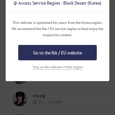
Access Service Region : Black Desert (Korea)
미녀란이
란
Lv
비공개
This website is optimized for users from the Korea region.
We recommend the NA / EU service region to best enjoy the
애스컴
respective content.
아처
Lv
비공개
닝스타
Go to the NA / EU website
샤이
Lv
비공개
Stay on the website of this region
미녀니안
드라카니아
Lv
비공개
미하루짱
우사
Lv
비공개