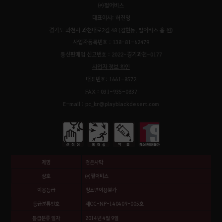
㈜펄어비스
대표이사: 허진영
경기도 과천시 과천대로2길 48 (갈현동, 펄어비스 홈 원)
사업자등록번호 : 138-81-62479
통신판매업 신고번호 : 2022-경기과천-0177
사업자 정보 확인
대표번호: 1661-8572
FAX : 031-935-0837
E-mail : pc_kr@playblackdesert.com
제명
검은사막
상호
㈜펄어비스
이용등급
청소년이용불가
등급분류번호
제CC-NP-140409-005호
등급분류 일자
2014년 4월 9일