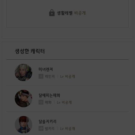
생활레벨
비공개
생성한 캐릭터
미녀렌져
레인저
Lv
비공개
달에피는매화
매화
Lv
비공개
달을지키리
발키리
Lv
비공개