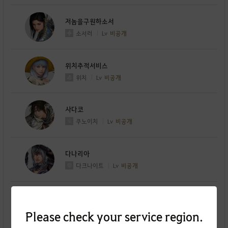
저놈을구원하소서
소서러
Lv
비공개
위치추적서비스
위치
Lv
비공개
사다코
쿠노이치
Lv
비공개
다나리아
다크나이트
Lv
비공개
아세리스
미스틱
Lv
비공개
Please check your service region.