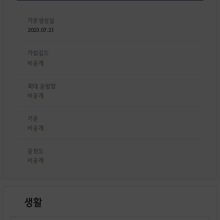
가문생성일
2023.07.21
가입길드
비공개
최대 공방합
비공개
기운
비공개
공헌도
비공개
생활