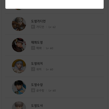
shai아토
샤이
Lv
60
도영가디언
가디언
Lv
62
매화도영
매화
Lv
60
도영위치
위치
Lv
60
도영수랑
금수랑
Lv
60
도영도사