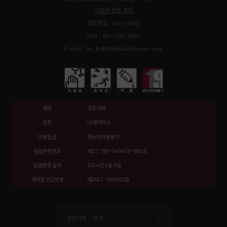
사업자 정보 확인
대표번호: 1661-8572
FAX : 031-935-0837
E-mail : pc_kr@playblackdesert.com
제명
검은사막
상호
㈜펄어비스
이용등급
청소년이용불가
등급분류번호
제CC-NP-140409-005호
등급분류 일자
2014년 4월 9일
제작업 신고번호
제2011-000002호
검은사막 -
한국