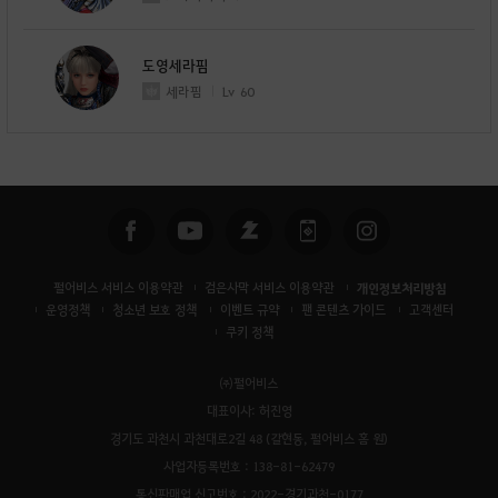
도영세라핌
세라핌
Lv
60
펄어비스 서비스 이용약관
검은사막 서비스 이용약관
개인정보처리방침
운영정책
청소년 보호 정책
이벤트 규약
팬 콘텐츠 가이드
고객센터
쿠키 정책
㈜펄어비스
대표이사: 허진영
경기도 과천시 과천대로2길 48 (갈현동, 펄어비스 홈 원)
사업자등록번호 : 138-81-62479
통신판매업 신고번호 : 2022-경기과천-0177