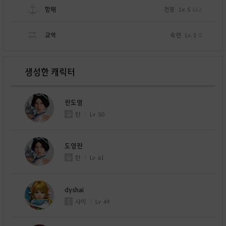
항해
전문
Lv. 5
662
교역
숙련
Lv. 3
0
생성한 캐릭터
란도영
란
Lv
50
도영란
란
Lv
61
dyshai
샤이
Lv
49