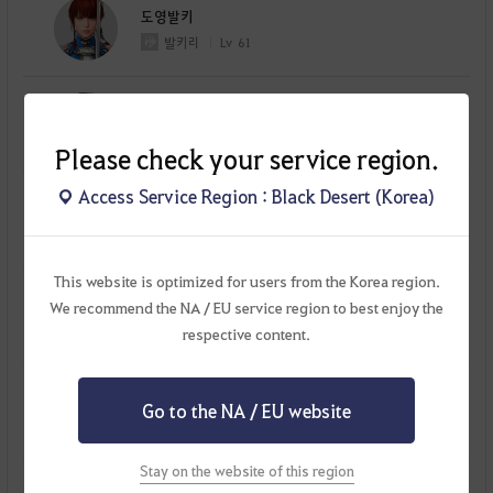
도영발키
발키리
Lv
61
kzakar레인저
레인저
Lv
61
Please check your service region.
Access Service Region : Black Desert (Korea)
도영미스틱
미스틱
Lv
61
This website is optimized for users from the Korea region.
dymagu
We recommend the NA / EU service region to best enjoy the
매구
Lv
60
respective content.
gigantdy
대표캐릭터
Go to the NA / EU website
자이언트
Lv
64
Stay on the website of this region