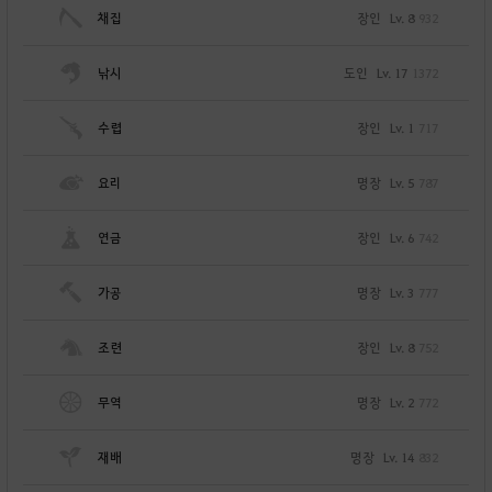
채집
장인
Lv. 8
932
낚시
도인
Lv. 17
1372
수렵
장인
Lv. 1
717
요리
명장
Lv. 5
787
연금
장인
Lv. 6
742
가공
명장
Lv. 3
777
조련
장인
Lv. 8
752
무역
명장
Lv. 2
772
재배
명장
Lv. 14
832