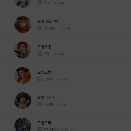
도사
Lv
60
도영데드아이
데드아이
Lv
60
도영우콩
오공
Lv
60
도영스칼라
스칼라
Lv
60
도영커세어
커세어
Lv
64
도영드라
드라카니아
Lv
60