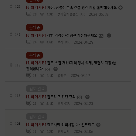
122
[건의 게시판]
거점, 점령전 부속 건설 방식 제발 롤백해주세요
2024.05.18
28
4.3K
생각할사슬플도-KR
논의중
142
[건의 게시판]
제한 거점전/점령전 개선해주세요
2024.04.29
24
4.8K
백사-KR
논의중
[건의 게시판]
길드 스킬 개선(피의 맹세 삭제, 집결지 지정)을
118
건의합니다.
2024.03.17
13
4.1K
유리은
검토 완료
115
[건의 게시판]
길드리그 관련 건의
2024.02.23
21
5.1K
백사-KR
검토 완료
121
[건의 게시판]
검은사막 건의사항 2 - 길드리그
2024.02.06
15
4.3K
얀지슈카