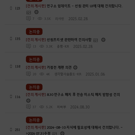
[건의 게시판]
연구소 업데이트 - 선원 관리 UI에 대해 건의합니다.
123
2025.02.28
7
3.5K
리사린
논의중
135
[건의 게시판]
선원프리셋 관련하여 건의사항
2025.02.28
13
3.3K
좀썜-KR
논의중
138
[건의 게시판]
거점전 개편 의견
2025.01.06
20
4K
생각할사슬플도-KR
논의중
[건의 게시판]
8.30 연구소 패치 후 전승 미스틱 패치 방향성 건의
116
2024.08.30
37
5.2K
피빠뿌
논의중
[건의 게시판]
2024-08-10 지식에 필요성에 대해서 건의합니다. -
251
>2026 07.31수정