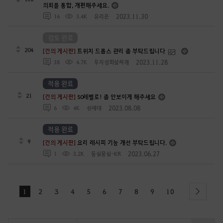
의뢰를 통합, 개편해주세요.
2023.11.30
16
3.4K
유리은
검토 완료
204
[건의 게시판]
트위치 드롭스 관리 좀 부탁드립니다
2023.11.28
38
4.7K
무지성화살싸개
적용 완료
21
[건의 게시판]
50레벨로! 좀 안보이게 해주세요
2023.08.08
6
4K
쉰세대
적용 완료
9
[건의 게시판]
요리 레시피 기능 개선 부탁드립니다.
2023.06.27
1
3.2K
둥실뭉실-KR
1
2
3
4
5
6
7
8
9
10
next