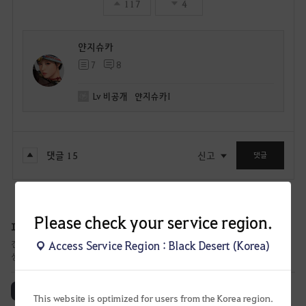
117
4
얀지슈카
7
8
Lv
비공개
얀지슈카I
댓글
15
신고
댓글
Please check your service region.
피드백 게시판
Access Service Region : Black Desert (Korea)
건의 게시판에서 많은 공감 수를 얻었거나, 논의가 필요한 글들에 대한 답변과 진행
상황을 공유해 드립니다.
전체 보기
논의중
진행중
적용 완료
검토 완료
This website is optimized for users from the Korea region.