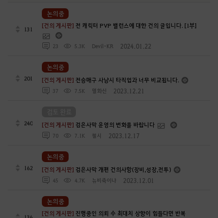
논의중
[건의 게시판]
전 캐릭터 PVP 밸런스에 대한 건의 글입니다. [1부]
131
2024.01.22
23
5.3K
Devil-KR
논의중
201
[건의 게시판]
전승매구 사냥시 타직업과 너무 비교됩니다.
2023.12.21
37
7.5K
멸화신
검토 완료
240
[건의 게시판]
검은사막 운영의 변화를 바랍니다
2023.12.17
70
7.1K
첼시
논의중
162
[건의 게시판]
검은사막 개편 건의사항(장비,성장,전투)
2023.12.01
45
4.7K
뉴비죽이냐
논의중
[건의 게시판]
진행중인 의뢰 수 최대치 상향이 힘들다면 반복
136