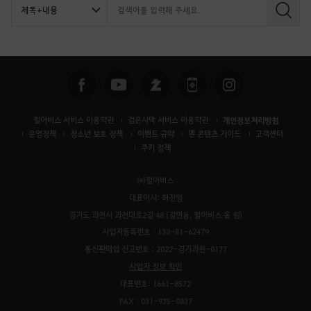
검
색
펄어비스 서비스 이용약관
검은사막 서비스 이용약관
개인정보처리방침
운영정책
청소년 보호 정책
이벤트 규약
팬 콘텐츠 가이드
고객센터
쿠키 정책
㈜펄어비스
대표이사: 허진영
경기도 과천시 과천대로2길 48 (갈현동, 펄어비스 홈 원)
사업자등록번호 : 138-81-62479
통신판매업 신고번호 : 2022-경기과천-0177
사업자 정보 확인
대표번호: 1661-8572
FAX : 031-935-0837