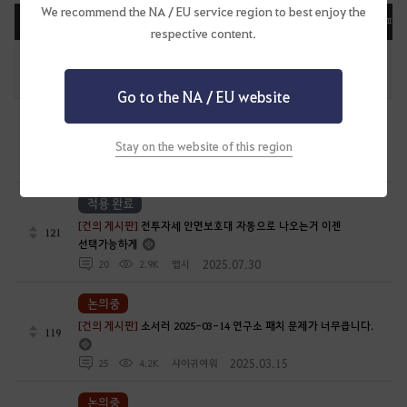
We recommend the NA / EU service region to best enjoy the
등록일순
조회순
댓글순
공감순
화제순
피드
respective content.
편의성 개선 업데이트 목록(2026. 08.03 최종 업데이트)
7
2025.11.17
4
62.1K
[GM]메르브
Go to the NA / EU website
논의중
114
[건의 게시판]
거점 5연맹 패치좀 당장 넣어달라고요
Stay on the website of this region
2026.03.14
13
6K
미루목
적용 완료
[건의 게시판]
전투자세 안면보호대 자동으로 나오는거 이젠
121
선택가능하게
2025.07.30
20
2.9K
맵시
논의중
[건의 게시판]
소서러 2025-03-14 연구소 패치 문제가 너무큽니다.
119
2025.03.15
25
4.2K
샤이귀여워
논의중