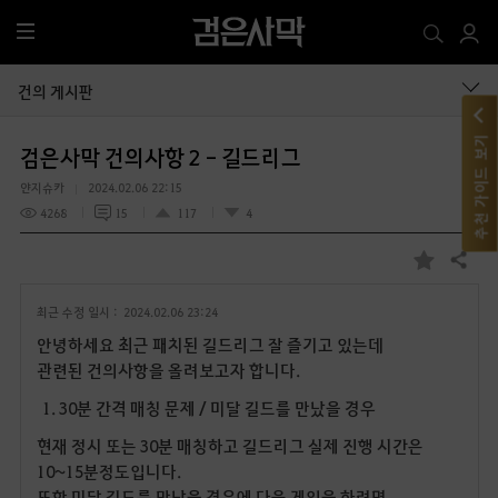
전
체
메
건의 게시판
뉴
추천 가이드 보기
검은사막 건의사항 2 - 길드리그
얀지슈카
2024.02.06 22:15
4268
15
117
4
공유하기
즐
겨
최근 수정 일시 :
2024.02.06 23:24
찾
기
안녕하세요 최근 패치된 길드리그 잘 즐기고 있는데
관련된 건의사항을 올려보고자 합니다.
1. 30분 간격 매칭 문제 / 미달 길드를 만났을 경우
현재 정시 또는 30분 매칭하고 길드리그 실제 진행 시간은
10~15분정도입니다.
또한 미달 길드를 만났을 경우에 다음 게임을 하려면