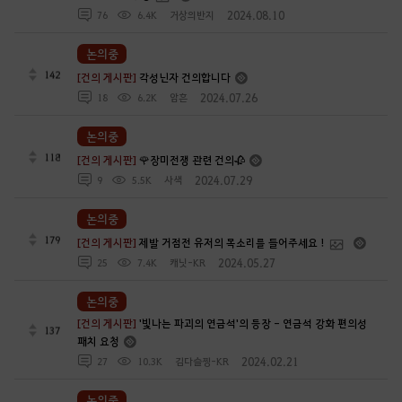
2024.08.10
76
6.4K
거상의반지
논의중
142
[건의 게시판]
각성닌자 건의합니다
2024.07.26
18
6.2K
암흔
논의중
118
[건의 게시판]
🌹장미전쟁 관련 건의🥀
2024.07.29
9
5.5K
사색
논의중
179
[건의 게시판]
제발 거점전 유저의 목소리를 들어주세요 !
2024.05.27
25
7.4K
캐닛-KR
논의중
[건의 게시판]
'빛나는 파괴의 연금석'의 등장 - 연금석 강화 편의성
137
패치 요청
2024.02.21
27
10.3K
김다슬찡-KR
논의중