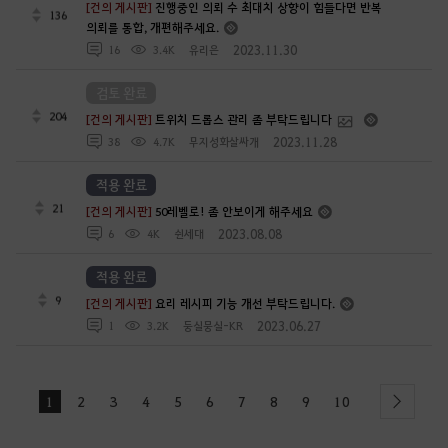
[건의 게시판]
진행중인 의뢰 수 최대치 상향이 힘들다면 반복
136
의뢰를 통합, 개편해주세요.
2023.11.30
16
3.4K
유리은
검토 완료
204
[건의 게시판]
트위치 드롭스 관리 좀 부탁드립니다
2023.11.28
38
4.7K
무지성화살싸개
적용 완료
21
[건의 게시판]
50레벨로! 좀 안보이게 해주세요
2023.08.08
6
4K
쉰세대
적용 완료
9
[건의 게시판]
요리 레시피 기능 개선 부탁드립니다.
2023.06.27
1
3.2K
둥실뭉실-KR
1
2
3
4
5
6
7
8
9
10
next