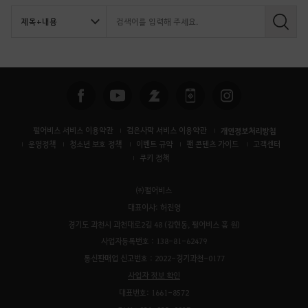
검
색
펄어비스 서비스 이용약관
검은사막 서비스 이용약관
개인정보처리방침
운영정책
청소년 보호 정책
이벤트 규약
팬 콘텐츠 가이드
고객센터
쿠키 정책
㈜펄어비스
대표이사: 허진영
경기도 과천시 과천대로2길 48 (갈현동, 펄어비스 홈 원)
사업자등록번호 : 138-81-62479
통신판매업 신고번호 : 2022-경기과천-0177
사업자 정보 확인
대표번호: 1661-8572