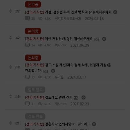
논의중
122
[건의 게시판]
거점, 점령전 부속 건설 방식 제발 롤백해주세요
2024.05.18
28
4.3K
생각할사슬플도-KR
논의중
142
[건의 게시판]
제한 거점전/점령전 개선해주세요
2024.04.29
24
4.8K
백사-KR
논의중
[건의 게시판]
길드 스킬 개선(피의 맹세 삭제, 집결지 지정)을
118
건의합니다.
2024.03.17
13
4.1K
유리은
검토 완료
115
[건의 게시판]
길드리그 관련 건의
2024.02.23
21
5.1K
백사-KR
검토 완료
121
[건의 게시판]
검은사막 건의사항 2 - 길드리그