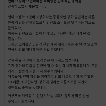
연마->강화->연마라는 의미없는 반복적인 행위를
강제하고있기 때문입니다.
연마->강화->연마->강화라는 통상적인 강화 방법과는 다른
반복 작업을 강제함으로서 컨텐츠 소비율을 낮추려는 의도로
풀이되나,
이제는 컨텐츠 소비율에 대해 조금 더 관대해질 때가 된 것
같습니다.
그동안 있어왔던 연금석 관련 패치 내용으로는 수 년 전 있었던
연금과 강화 애니메이션 스킵 뿐입니다.
강화 확률 수정이나 표기 등은 바라지도 않습니다.
그저 연마와 강화를 한번에 할 수 있는 패치가 필요합니다. 또한
거래소 상한가 조정 역시 필수적입니다.
예를들어, 연마 과정을 생략하고 강화 재료로 주괴 혹은 합판
100개를 소모한다면, 강화에 걸리는 고통스러운 시간이
절반으로 줄어들 것입니다.
아무쪼록 더이상 이 컨텐츠가 방치되지 않도록 많은 관심
부탁드리겠습니다.