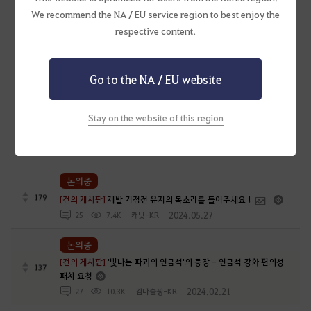
>2026 07.31수정
We recommend the NA / EU service region to best enjoy the
2024.08.10
76
6.4K
거상의반지
respective content.
논의중
142
[건의 게시판]
각성닌자 건의합니다
Go to the NA / EU website
2024.07.26
18
6.2K
암흔
논의중
Stay on the website of this region
118
[건의 게시판]
🌹장미전쟁 관련 건의🥀
2024.07.29
9
5.5K
사색
논의중
179
[건의 게시판]
제발 거점전 유저의 목소리를 들어주세요 !
2024.05.27
25
7.4K
캐닛-KR
논의중
[건의 게시판]
'빛나는 파괴의 연금석'의 등장 - 연금석 강화 편의성
137
패치 요청
2024.02.21
27
10.3K
김다슬찡-KR