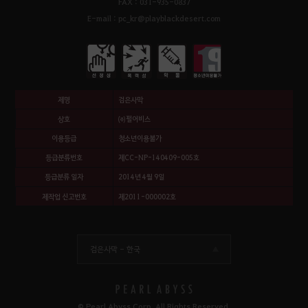
FAX : 031-935-0837
E-mail : pc_kr@playblackdesert.com
제명
검은사막
상호
㈜펄어비스
이용등급
청소년이용불가
등급분류번호
제CC-NP-140409-005호
등급분류 일자
2014년 4월 9일
제작업 신고번호
제2011-000002호
검은사막 -
한국
© Pearl Abyss Corp. All Rights Reserved.