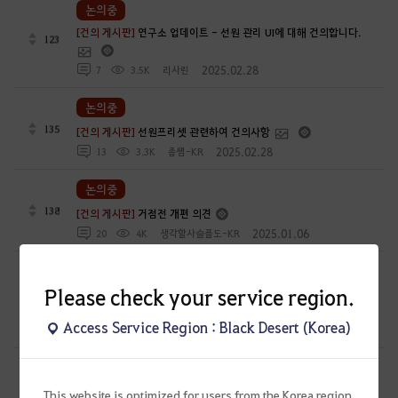
논의중
[건의 게시판]
연구소 업데이트 - 선원 관리 UI에 대해 건의합니다.
123
2025.02.28
7
3.5K
리사린
논의중
135
[건의 게시판]
선원프리셋 관련하여 건의사항
2025.02.28
13
3.3K
좀썜-KR
논의중
138
[건의 게시판]
거점전 개편 의견
2025.01.06
20
4K
생각할사슬플도-KR
논의중
Please check your service region.
[건의 게시판]
8.30 연구소 패치 후 전승 미스틱 패치 방향성 건의
116
Access Service Region : Black Desert (Korea)
2024.08.30
37
5.2K
피빠뿌
논의중
[건의 게시판]
2024-08-10 지식에 필요성에 대해서 건의합니다. -
This website is optimized for users from the Korea region.
251