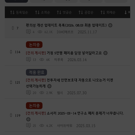
등록일순
조회순
댓글순
공감순
화제순
피드
편의성 개선 업데이트 목록(2026. 08.03 최종 업데이트)
7
2025.11.17
4
62.1K
[GM]메르브
논의중
114
[건의 게시판]
거점 5연맹 패치좀 당장 넣어달라고요
2026.03.14
13
6K
미루목
적용 완료
[건의 게시판]
전투자세 안면보호대 자동으로 나오는거 이젠
121
선택가능하게
2025.07.30
20
2.9K
맵시
논의중
[건의 게시판]
소서러 2025-03-14 연구소 패치 문제가 너무큽니다.
119
2025.03.15
25
4.2K
샤이귀여워