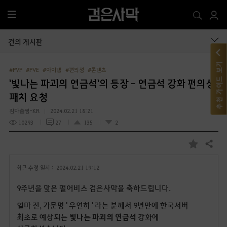
전
체
메
건의 게시판
뉴
추천 가이드 보기
#PVP
#PVE
#아이템
#편의성
#콘텐츠
'빛나는 파괴의 연금석'의 등장 - 연금석 강화 편의성
패치 요청
김다슬찡-KR
2024.02.21 18:21
10293
27
135
2
공유하기
즐
겨
최근 수정 일시 :
2024.02.21 19:12
찾
기
9주년을 맞은 펄어비스 검은사막을 축하드립니다.
얼마 전, 가문명 ' 우연히 ' 라는 분께서 9년만에 한국서버
최초로 예상되는
빛나는 파괴의 연금석
강화에