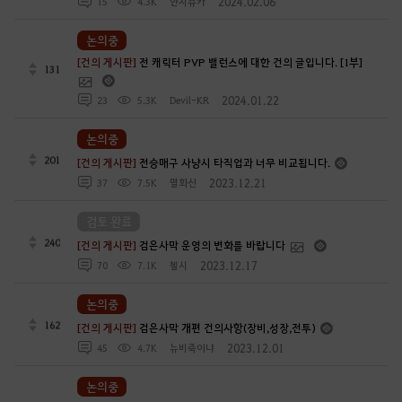
2024.02.06
15
4.3K
얀지슈카
논의중
[건의 게시판]
전 캐릭터 PVP 밸런스에 대한 건의 글입니다. [1부]
131
2024.01.22
23
5.3K
Devil-KR
논의중
201
[건의 게시판]
전승매구 사냥시 타직업과 너무 비교됩니다.
2023.12.21
37
7.5K
멸화신
검토 완료
240
[건의 게시판]
검은사막 운영의 변화를 바랍니다
2023.12.17
70
7.1K
첼시
논의중
162
[건의 게시판]
검은사막 개편 건의사항(장비,성장,전투)
2023.12.01
45
4.7K
뉴비죽이냐
논의중