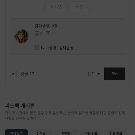
135
2
김다슬찡-KR
2
1
Lv
비공개
김다슬찡
댓글
27
신고
댓글
피드백 게시판
건의 게시판에서 많은 공감 수를 얻었거나, 논의가 필요한 글들에 대한 답변과 진행
상황을 공유해 드립니다.
전체 보기
논의중
진행중
적용 완료
검토 완료