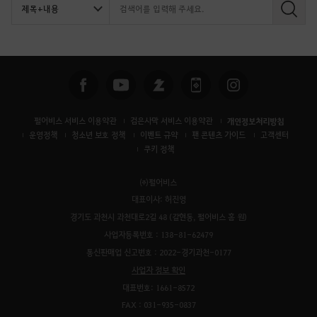
검
색
펄어비스 서비스 이용약관
검은사막 서비스 이용약관
개인정보처리방침
운영정책
청소년 보호 정책
이벤트 규약
팬 콘텐츠 가이드
고객센터
쿠키 정책
㈜펄어비스
대표이사: 허진영
경기도 과천시 과천대로2길 48 (갈현동, 펄어비스 홈 원)
사업자등록번호 : 138-81-62479
통신판매업 신고번호 : 2022-경기과천-0177
사업자 정보 확인
대표번호: 1661-8572
FAX : 031-935-0837