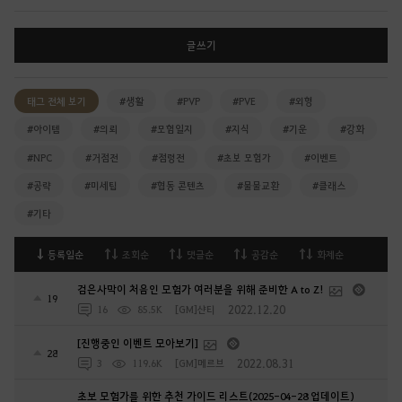
글쓰기
태그 전체 보기
#생활
#PVP
#PVE
#외형
#아이템
#의뢰
#모험일지
#지식
#기운
#강화
#NPC
#거점전
#점령전
#초보 모험가
#이벤트
#공략
#미세팁
#협동 콘텐츠
#물물교환
#클래스
#기타
등록일순
조회순
댓글순
공감순
화제순
검은사막이 처음인 모험가 여러분을 위해 준비한 A to Z!
19
2022.12.20
16
85.5K
[GM]샨티
[진행중인 이벤트 모아보기]
28
2022.08.31
3
119.6K
[GM]메르브
초보 모험가를 위한 추천 가이드 리스트(2025-04-28 업데이트)