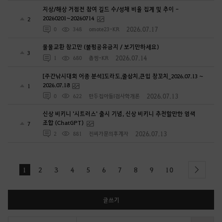
지상/해상 거점전 참여 길드 수/성채 비율 집계 및 추이 -
20260201~20260714
2
2026.07.17
0
348
omote23-KR
물물교환 참고만 (불펌공유금지 / 보기만하세요)
3
2026.07.14
1
680
춉찡-KR
[주간낚시대회 어종 분석]도라도,줄삼치,큰입 창꼬치_2026.07.13 ~
2026.07.18
1
2026.07.13
0
622
만두집아들I검사학개론
신상 비키니 '시트러스' 출시 기념, 신상 비키니 추천할만한 염색
조합 (ChatGPT)
7
2026.07.13
2
881
진씨가문의후계자
1
2
3
4
5
6
7
8
9
10
next
글쓰기