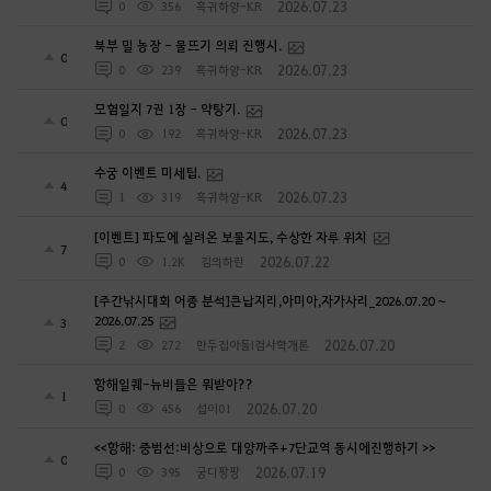
2026.07.23
0
356
흑귀하양-KR
북부 밀 농장 - 물뜨기 의뢰 진행시.
0
2026.07.23
0
239
흑귀하양-KR
모험일지 7권 1장 - 약탕기.
0
2026.07.23
0
192
흑귀하양-KR
수궁 이벤트 미세팁.
4
2026.07.23
1
319
흑귀하양-KR
[이벤트] 파도에 실려온 보물지도, 수상한 자루 위치
7
2026.07.22
0
1.2K
김의하린
[주간낚시대회 어종 분석]큰납지리,아미아,자가사리_2026.07.20 ~
2026.07.25
3
2026.07.20
2
272
만두집아들I검사학개론
항해일퀘-뉴비들은 뭐받아??
1
2026.07.20
0
456
섭이01
<<항해: 중범선:비상으로 대양까주+7단교역 동시에진행하기 >>
0
2026.07.19
0
395
궁디팡팡