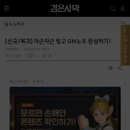
전
체
메
팁 & 노하우
뉴
추천 가이드 보기
[신규/복귀] 차근차근 빙고 GM노트 완성하기!
[GM]란타
2024.04.03 10:53
117085
9
20
공유하기
즐
겨
최근 수정 일시 :
10 일 전
찾
기