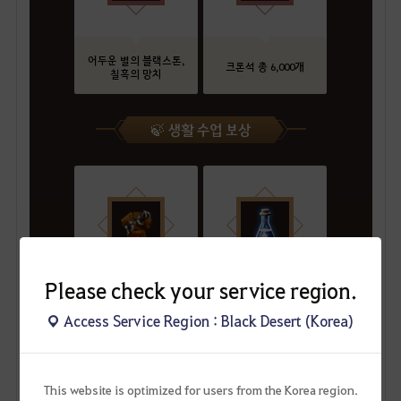
어두운 별의 블랙스톤,
크론석 총 6,000개
칠흑의 망치
🍃 생활 수업 보상
Please check your service region.
생활 분야별 파란색
생활 분야별 파란색
Access Service Region : Black Desert (Korea)
등급의 고(III) 생활복
등급의 고(III) 생활 도구
This website is optimized for users from the Korea region.