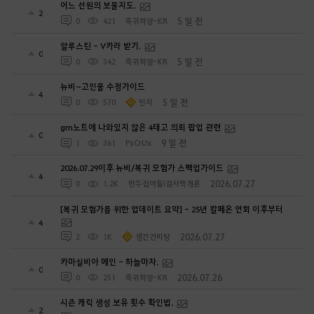
어느 선원의 보물지도.
2
5 일 전
0
421
흑귀하양-KR
알루스틴 - V카라 받기.
0
5 일 전
0
342
흑귀하양-KR
뉴비~고인물 수정가이드
4
5 일 전
0
570
민지
gm노트에 나와있지 않은 4태고 의뢰 팝업 관련
0
9 일 전
1
361
PsCrUx
2026.07.29이후 뉴비/복귀 모험가 스펙업가이드
4
2026.07.27
0
1.2K
만두집아들I검사학개론
[복귀 모험가를 위한 업데이트 요약] - 25년 칼페온 연회 이후부터
4
2026.07.27
2
1K
생간건비탕
카마실비아 메인 - 하늘마차.
0
2026.07.26
0
251
흑귀하양-KR
시즌 캐릭 생성 보유 횟수 확인법.
2