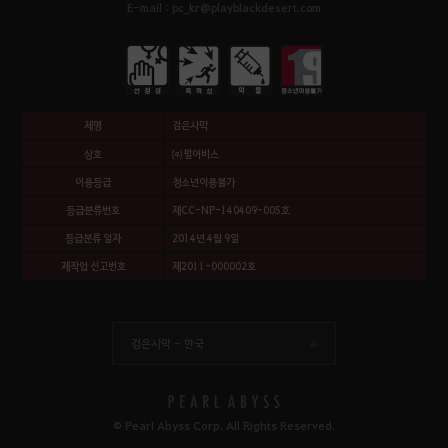
E-mail : pc_kr@playblackdesert.com
제명
검은사막
상호
㈜펄어비스
이용등급
청소년이용불가
등급분류번호
제CC-NP-140409-005호
등급분류 일자
2014년 4월 9일
제작업 신고번호
제2011-000002호
검은사막 -
한국
© Pearl Abyss Corp. All Rights Reserved.