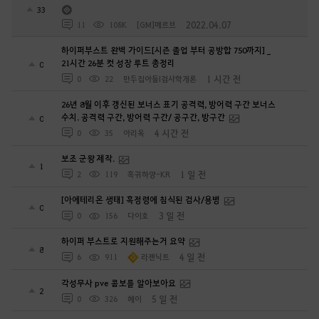
33
2022.04.07
11
108K
[GM]메르브
하이퍼부스트 완벽 가이드[시즌 졸업 부터 공방합 750까지] _
21시간 26분 컷 성장 루트 총정리
0
1 시간 전
0
22
만두집아들I검사학개론
26년 8월 이후 갱신된 보너스 표기 공격력, 방어력 구간 보너스
수치. 공격력 구간, 방어력 구간/ 공구간, 방구간
0
4 시간 전
0
35
아리옥
보조 군왕 제작.
1
1 일 전
2
119
흑귀하양-KR
[아에테리온 생태] 흑정령에 침식된 검사/용병
0
3 일 전
0
156
다이호
하이퍼 부스트로 지원해주는거 요약
8
4 일 전
6
911
라젠닉트
각성무사 pve 콤보를 알아보아요
2
5 일 전
0
326
헤이