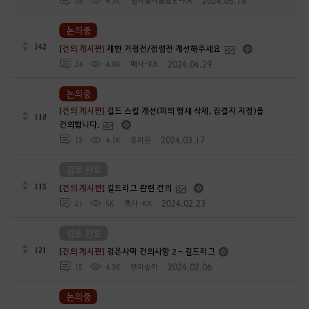
2024.05.18
28
4.3K
생각할사슬플도-KR
논의중
142
[건의 게시판]
제한 거점전/점령전 개선해주세요
2024.04.29
24
4.8K
백사-KR
논의중
[건의 게시판]
길드 스킬 개선(피의 맹세 삭제, 집결지 지정)을
118
건의합니다.
2024.03.17
13
4.1K
유리은
검토 완료
115
[건의 게시판]
길드리그 관련 건의
2024.02.23
21
5K
백사-KR
검토 완료
121
[건의 게시판]
검은사막 건의사항 2 - 길드리그
2024.02.06
15
4.3K
얀지슈카
논의중