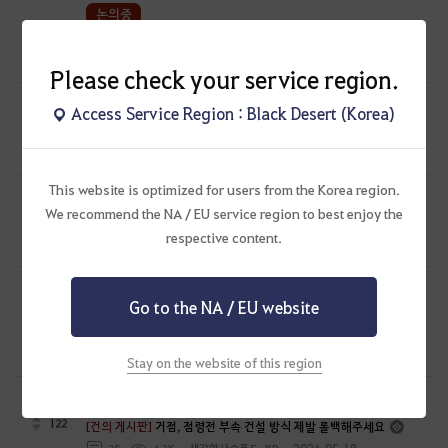
논의중
142
[건의 게시판]
각성닌자 건의합니다
2024.07.26
18
6.2K
암흔
Please check your service region.
논의중
Access Service Region : Black Desert (Korea)
118
[건의 게시판]
🌹장미전쟁 관련 건의🥀
2024.07.29
9
5.5K
사색
This website is optimized for users from the Korea region.
논의중
We recommend the NA / EU service region to best enjoy the
179
[건의 게시판]
제발 거점전 유저의 목소리를 들어주세요 !
respective content.
2024.05.27
25
7.4K
캐닛-KR
논의중
Go to the NA / EU website
[건의 게시판]
'빛나는 파괴의 연금석'의 등장 - 연금석 강화 편의성
137
패치 요청
2024.02.21
27
10.3K
김다슬찡-KR
Stay on the website of this region
논의중
122
[건의 게시판]
거점, 점령전 부속 건설 방식 제발 롤백해주세요