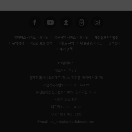
색
펄어비스 서비스 이용약관
검은사막 서비스 이용약관
개인정보처리방침
운영정책
청소년 보호 정책
이벤트 규약
팬 콘텐츠 가이드
고객센터
쿠키 정책
㈜펄어비스
대표이사: 허진영
경기도 과천시 과천대로2길 48 (갈현동, 펄어비스 홈 원)
사업자등록번호 : 138-81-62479
통신판매업 신고번호 : 2022-경기과천-0177
사업자 정보 확인
대표번호: 1661-8572
FAX : 031-935-0837
E-mail : pc_kr@playblackdesert.com