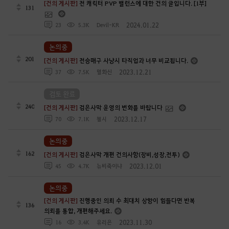
[건의 게시판]
전 캐릭터 PVP 밸런스에 대한 건의 글입니다. [1부]
131
2024.01.22
23
5.3K
Devil-KR
논의중
201
[건의 게시판]
전승매구 사냥시 타직업과 너무 비교됩니다.
2023.12.21
37
7.5K
멸화신
검토 완료
240
[건의 게시판]
검은사막 운영의 변화를 바랍니다
2023.12.17
70
7.1K
첼시
논의중
162
[건의 게시판]
검은사막 개편 건의사항(장비,성장,전투)
2023.12.01
45
4.7K
뉴비죽이냐
논의중
[건의 게시판]
진행중인 의뢰 수 최대치 상향이 힘들다면 반복
136
의뢰를 통합, 개편해주세요.
2023.11.30
16
3.4K
유리은