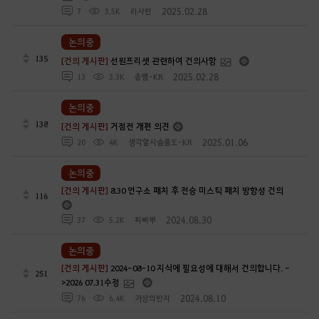
2025.02.28
7
3.5K
리사린
논의중
135
[건의 게시판]
선원프리셋 관련하여 건의사항
2025.02.28
13
3.3K
좀썜-KR
논의중
138
[건의 게시판]
거점전 개편 의견
2025.01.06
20
4K
생각할사슬플도-KR
논의중
[건의 게시판]
8.30 연구소 패치 후 전승 미스틱 패치 방향성 건의
116
2024.08.30
37
5.2K
피빠뿌
논의중
[건의 게시판]
2024-08-10 지식에 필요성에 대해서 건의합니다. -
251
>2026 07.31수정
2024.08.10
76
6.4K
거상의반지