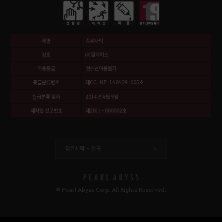
제명
검은사막
상호
㈜펄어비스
이용등급
청소년이용불가
등급분류번호
제CC-NP-140409-005호
등급분류 일자
2014년 4월 9일
제작업 신고번호
제2011-000002호
검은사막 -
한국
© Pearl Abyss Corp. All Rights Reserved.