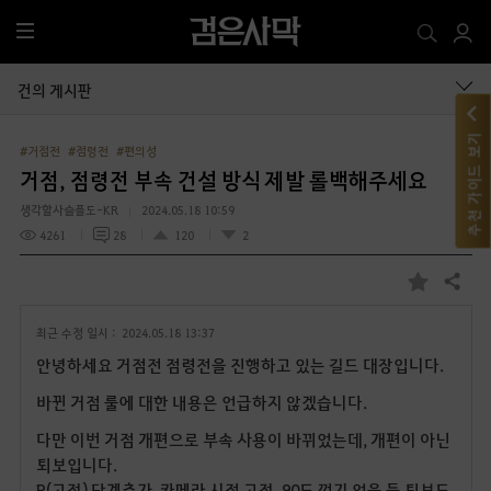
전
체
메
건의 게시판
뉴
추천 가이드 보기
#거점전
#점령전
#편의성
거점, 점령전 부속 건설 방식 제발 롤백해주세요
생각할사슬플도-KR
2024.05.18 10:59
4261
28
120
2
공유하기
즐
겨
최근 수정 일시 :
2024.05.18 13:37
찾
기
안녕하세요 거점전 점령전을 진행하고 있는 길드 대장입니다.
바뀐 거점 룰에 대한 내용은 언급하지 않겠습니다.
다만 이번 거점 개편으로 부속 사용이 바뀌었는데, 개편이 아닌
퇴보입니다.
R(고정) 단계추가, 카메라 시점 고정, 90도 꺾기 없음 등 퇴보도