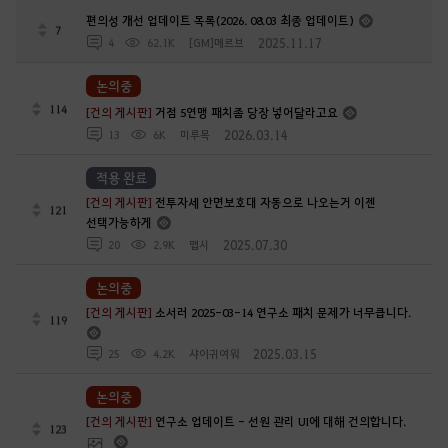
편의성 개선 업데이트 목록(2026. 08.03 최종 업데이트)
7
2025.11.17
4
62.1K
[GM]메르브
논의중
114
[건의 게시판]
거점 5연맹 패치좀 당장 넣어달라고요
2026.03.14
13
6K
미루목
적용 완료
[건의 게시판]
전투자세 안면보호대 자동으로 나오는거 이젠
121
선택가능하게
2025.07.30
20
2.9K
맵시
논의중
[건의 게시판]
소서러 2025-03-14 연구소 패치 문제가 너무큽니다.
119
2025.03.15
25
4.2K
샤이귀여워
논의중
[건의 게시판]
연구소 업데이트 - 선원 관리 UI에 대해 건의합니다.
123