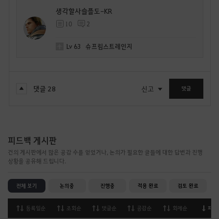
생각할사슬플도-KR
10
2
Lv
63
슈프림스트레인지
댓글
28
신고
댓글
피드백 게시판
건의 게시판에서 많은 공감 수를 얻었거나, 논의가 필요한 글들에 대한 답변과 진행
상황을 공유해 드립니다.
전체 보기
논의중
진행중
적용 완료
검토 완료
등록일순
조회순
댓글순
공감순
화제순
피드