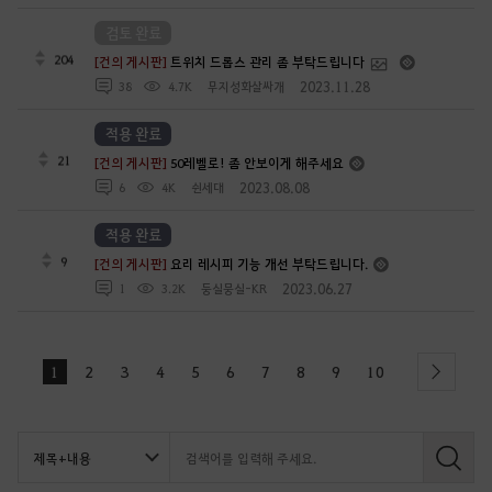
검토 완료
204
[건의 게시판]
트위치 드롭스 관리 좀 부탁드립니다
2023.11.28
38
4.7K
무지성화살싸개
적용 완료
21
[건의 게시판]
50레벨로! 좀 안보이게 해주세요
2023.08.08
6
4K
쉰세대
적용 완료
9
[건의 게시판]
요리 레시피 기능 개선 부탁드립니다.
2023.06.27
1
3.2K
둥실뭉실-KR
1
2
3
4
5
6
7
8
9
10
next
검