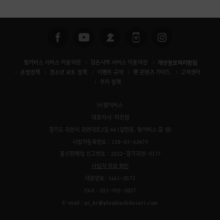
색
펄어비스 서비스 이용약관
검은사막 서비스 이용약관
개인정보처리방침
운영정책
청소년 보호 정책
이벤트 규약
팬 콘텐츠 가이드
고객센터
쿠키 정책
㈜펄어비스
대표이사: 허진영
경기도 과천시 과천대로2길 48 (갈현동, 펄어비스 홈 원)
사업자등록번호 : 138-81-62479
통신판매업 신고번호 : 2022-경기과천-0177
사업자 정보 확인
대표번호: 1661-8572
FAX : 031-935-0837
E-mail : pc_kr@playblackdesert.com