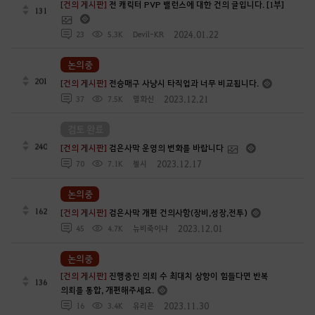
[건의 게시판]
전 캐릭터 PVP 밸런스에 대한 건의 글입니다. [1부]
131
2024.01.22
23
5.3K
Devil-KR
논의중
201
[건의 게시판]
전승매구 사냥시 타직업과 너무 비교됩니다.
2023.12.21
37
7.5K
멸화신
검토 완료
240
[건의 게시판]
검은사막 운영의 변화를 바랍니다
2023.12.17
70
7.1K
첼시
논의중
162
[건의 게시판]
검은사막 개편 건의사항(장비,성장,전투)
2023.12.01
45
4.7K
뉴비죽이냐
논의중
[건의 게시판]
진행중인 의뢰 수 최대치 상향이 힘들다면 반복
136
의뢰를 통합, 개편해주세요.
2023.11.30
16
3.4K
유리은