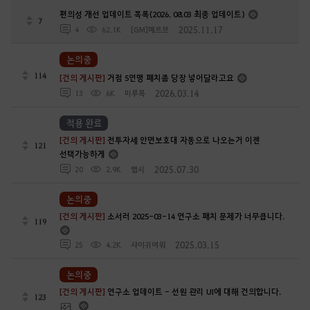
편의성 개선 업데이트 목록(2026. 08.03 최종 업데이트)
7
2025.11.17
4
62.1K
[GM]메르브
논의중
114
[건의 게시판]
거점 5연맹 패치좀 당장 넣어달라고요
2026.03.14
13
6K
미루목
적용 완료
[건의 게시판]
전투자세 안면보호대 자동으로 나오는거 이젠
121
선택가능하게
2025.07.30
20
2.9K
맵시
논의중
[건의 게시판]
소서러 2025-03-14 연구소 패치 문제가 너무큽니다.
119
2025.03.15
25
4.2K
샤이귀여워
논의중
[건의 게시판]
연구소 업데이트 - 선원 관리 UI에 대해 건의합니다.
123