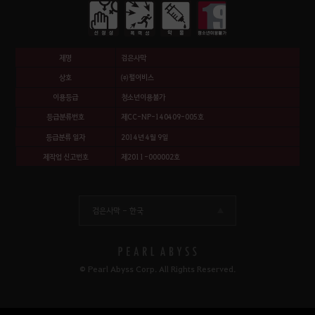
제명
검은사막
상호
㈜펄어비스
이용등급
청소년이용불가
등급분류번호
제CC-NP-140409-005호
등급분류 일자
2014년 4월 9일
제작업 신고번호
제2011-000002호
검은사막 -
한국
© Pearl Abyss Corp. All Rights Reserved.