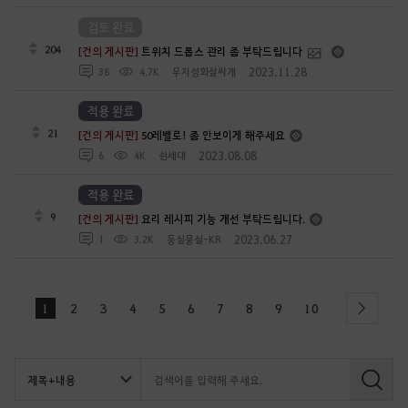
검토 완료
204
[건의 게시판]
트위치 드롭스 관리 좀 부탁드립니다
2023.11.28
38
4.7K
무지성화살싸개
적용 완료
21
[건의 게시판]
50레벨로! 좀 안보이게 해주세요
2023.08.08
6
4K
쉰세대
적용 완료
9
[건의 게시판]
요리 레시피 기능 개선 부탁드립니다.
2023.06.27
1
3.2K
둥실뭉실-KR
1
2
3
4
5
6
7
8
9
10
next
검