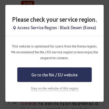
논의중
142
[건의 게시판]
각성닌자 건의합니다
2024.07.26
18
6.2K
암흔
Please check your service region.
논의중
Access Service Region : Black Desert (Korea)
118
[건의 게시판]
🌹장미전쟁 관련 건의🥀
2024.07.29
9
5.5K
사색
This website is optimized for users from the Korea region.
논의중
We recommend the NA / EU service region to best enjoy the
179
[건의 게시판]
제발 거점전 유저의 목소리를 들어주세요 !
respective content.
2024.05.27
25
7.4K
캐닛-KR
논의중
Go to the NA / EU website
[건의 게시판]
'빛나는 파괴의 연금석'의 등장 - 연금석 강화 편의성
137
패치 요청
2024.02.21
27
10.3K
김다슬찡-KR
Stay on the website of this region
논의중
122
[건의 게시판]
거점, 점령전 부속 건설 방식 제발 롤백해주세요