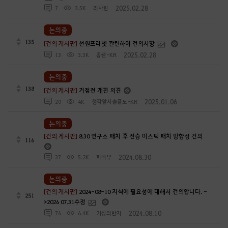
2025.02.28
7
3.5K
리사린
논의중
135
[건의 게시판]
선원프리셋 관련하여 건의사항
2025.02.28
13
3.3K
좀썜-KR
논의중
138
[건의 게시판]
거점전 개편 의견
2025.01.06
20
4K
생각할사슬플도-KR
논의중
[건의 게시판]
8.30 연구소 패치 후 전승 미스틱 패치 방향성 건의
116
2024.08.30
37
5.2K
피빠뿌
논의중
[건의 게시판]
2024-08-10 지식에 필요성에 대해서 건의합니다. -
251
>2026 07.31수정
2024.08.10
76
6.4K
거상의반지