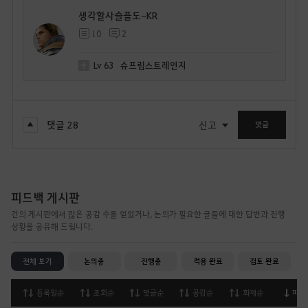
생각할사슬플도-KR
10
2
Lv
63
슈프림스트레인지
댓글
28
신고
댓글
피드백 게시판
건의 게시판에서 많은 공감 수를 얻었거나, 논의가 필요한 글들에 대한 답변과 진행
상황을 공유해 드립니다.
전체 보기
논의중
진행중
적용 완료
검토 완료
등록일순
조회순
댓글순
공감순
화제순
피드