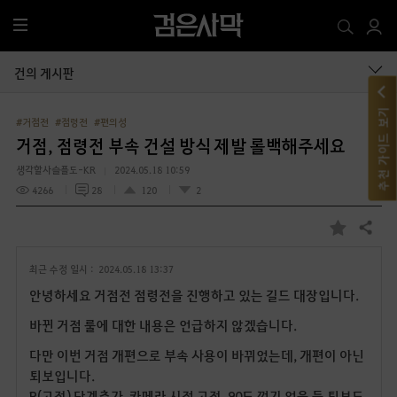
전
체
메
건의 게시판
뉴
추천 가이드 보기
#거점전
#점령전
#편의성
거점, 점령전 부속 건설 방식 제발 롤백해주세요
생각할사슬플도-KR
2024.05.18 10:59
4266
28
120
2
공유하기
즐
겨
최근 수정 일시 :
2024.05.18 13:37
찾
기
안녕하세요 거점전 점령전을 진행하고 있는 길드 대장입니다.
바뀐 거점 룰에 대한 내용은 언급하지 않겠습니다.
다만 이번 거점 개편으로 부속 사용이 바뀌었는데, 개편이 아닌
퇴보입니다.
R(고정) 단계추가, 카메라 시점 고정, 90도 꺾기 없음 등 퇴보도