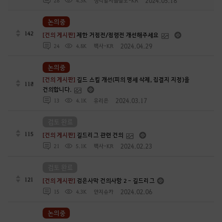
2024.05.18
28
4.3K
생각할사슬플도-KR
논의중
142
[건의 게시판]
제한 거점전/점령전 개선해주세요
2024.04.29
24
4.8K
백사-KR
논의중
[건의 게시판]
길드 스킬 개선(피의 맹세 삭제, 집결지 지정)을
118
건의합니다.
2024.03.17
13
4.1K
유리은
검토 완료
115
[건의 게시판]
길드리그 관련 건의
2024.02.23
21
5.1K
백사-KR
검토 완료
121
[건의 게시판]
검은사막 건의사항 2 - 길드리그
2024.02.06
15
4.3K
얀지슈카
논의중