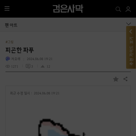
전
체
메
팬 아트
뉴
추천 가이드 보기
#그림
피곤한 파푸
저요새
2024.06.08 19:21
1271
3
12
공유하기
즐
겨
최근 수정 일시 :
2024.06.08 19:21
찾
기