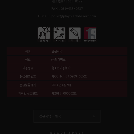
대표번호: 1661-8572
FAX : 031-935-0837
E-mail : pc_kr@playblackdesert.com
제명
검은사막
상호
㈜펄어비스
이용등급
청소년이용불가
등급분류번호
제CC-NP-140409-005호
등급분류 일자
2014년 4월 9일
제작업 신고번호
제2011-000002호
검은사막 -
한국