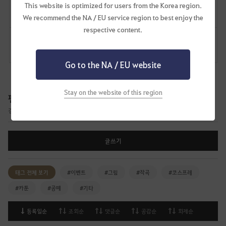
Lv
60
오몽눈이
This website is optimized for users from the Korea region.
We recommend the NA / EU service region to best enjoy the
respective content.
댓글
3
신고
댓글
Go to the NA / EU website
Stay on the website of this region
팬 아트
검은사막과 관련된 일러스트, 공예, 만화 등 팬 아트 작품을 공유하는 게시판입니다.
글쓰기
태그 전체 보기
#이벤트
#그림
#작곡
#코스프레
#카툰
#공예
#기타
등록일순
조회순
댓글순
공감순
화제순