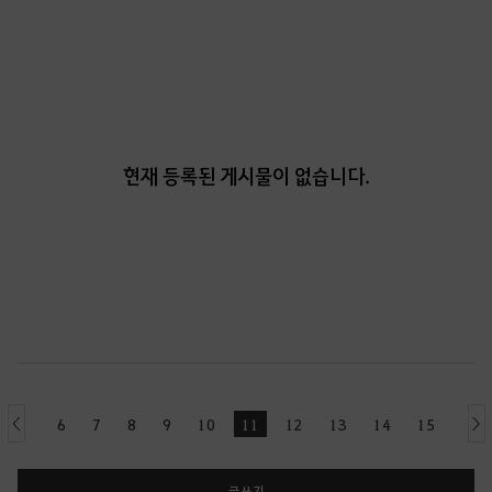
현재 등록된 게시물이 없습니다.
6
7
8
9
10
11
12
13
14
15
previous
ne
글쓰기