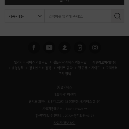
검
색
펄어비스 서비스 이용약관
검은사막 서비스 이용약관
개인정보처리방침
운영정책
청소년 보호 정책
이벤트 규약
팬 콘텐츠 가이드
고객센터
쿠키 정책
㈜펄어비스
대표이사: 허진영
경기도 과천시 과천대로2길 48 (갈현동, 펄어비스 홈 원)
사업자등록번호 : 138-81-62479
통신판매업 신고번호 : 2022-경기과천-0177
사업자 정보 확인