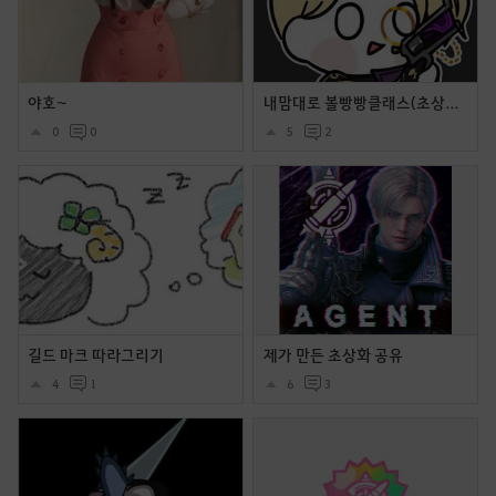
야호~
내맘대로 볼빵빵클래스(초상화) 에이전트 추가
0
0
5
2
길드 마크 따라그리기
제가 만든 초상화 공유
4
1
6
3