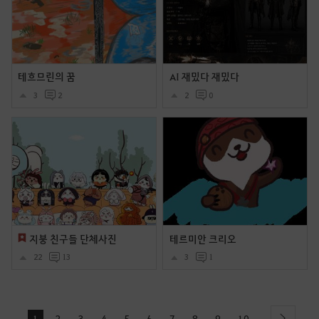
테흐므린의 꿈
AI 재밌다 재밌다
3
2
2
0
지붕 친구들 단체사진
테르미안 크리오
22
13
3
1
1
2
3
4
5
6
7
8
9
10