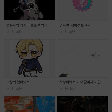
검은사막 캐릭터 프로필 얌비얌 시리즈
검사런_에이전트 추가
7
3
7
9
초상화 업데이트
사냥터에서 기사 딸피까지 만들었는데 길드원이 와서 말버프 주다가 어그로 넘어가서 몬스토 피통이 초기화 된 만화
5
0
10
4