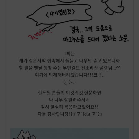
1화는
제가 검은사막 접속해서 풀뜯고 나무만 뜯고 있으니까
할 일을 맨날 왕창 주는 무민길드 잔소리꾼 골렘님...^^
여기에 박제해버리겠습니다!!!크큭..
(• ̫•)⋆.·
길드원 분들이 이것저것 질문하면
다 너무 잘알려주셔서
검사 열심히 적응하고있어요!!
다들 감사합니당!(ว˙∇˙)ง(ง˙∇˙)ว