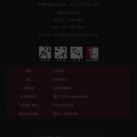
통신판매업 신고번호 : 2022-경기과천-0177
사업자 정보 확인
대표번호: 1661-8572
FAX : 031-935-0837
E-mail : pc_kr@playblackdesert.com
제명
검은사막
상호
㈜펄어비스
이용등급
청소년이용불가
등급분류번호
제CC-NP-140409-005호
등급분류 일자
2014년 4월 9일
제작업 신고번호
제2011-000002호