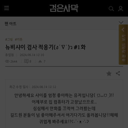
전
체
메
팬 아트
뉴
추천 가이드 보기
#그림
#카툰
뉴비샤이 검사 적응기(ง˙∇˙)ว #1화
츄잉껌
2024.08.14 12:10
2644
8
7
공유하기
즐
겨
최근 수정 일시 :
2024.08.14 12:12
찾
기
안녕하세요 샤이를 엄청 좋아하는 유저입니당( ܸ ⩌⩊⩌ ܸ )!!
어제부로 집 컴퓨터가 고장났으므로..
심심해서 만화를 끄적여 그려봤는데
길드원 분들이 넘 좋아해주셔서 여기다가도 올려봅니당!!헤헤
귀엽게 봐주세요!!ʕ˶´• ᴥ •`˶ʔ
.