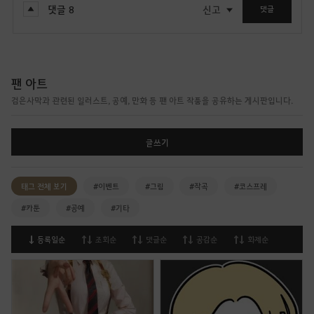
댓글
8
신고
댓글
팬 아트
검은사막과 관련된 일러스트, 공예, 만화 등 팬 아트 작품을 공유하는 게시판입니다.
글쓰기
태그 전체 보기
#이벤트
#그림
#작곡
#코스프레
#카툰
#공예
#기타
등록일순
조회순
댓글순
공감순
화제순