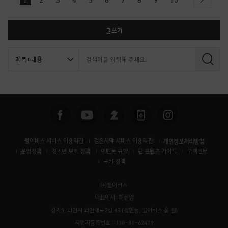
next
글쓰기
검
색
펄어비스 서비스 이용약관
검은사막 서비스 이용약관
개인정보처리방침
운영정책
청소년 보호 정책
이벤트 규약
팬 콘텐츠 가이드
고객센터
쿠키 정책
㈜펄어비스
대표이사: 허진영
경기도 과천시 과천대로2길 48 (갈현동, 펄어비스 홈 원)
사업자등록번호 : 138-81-62479