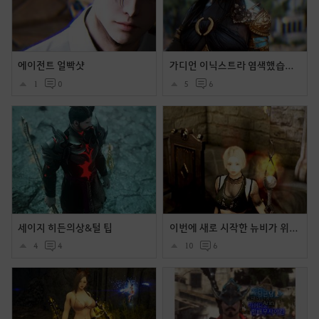
에이전트 얼빡샷
가디언 이닉스트라 염색했습니다.
1
0
5
6
세이지 히든의상&털 팁
이번에 새로 시작한 뉴비가 위치 꾸며봤어요 ~ (워커홀릭+코코의상)
4
4
10
6