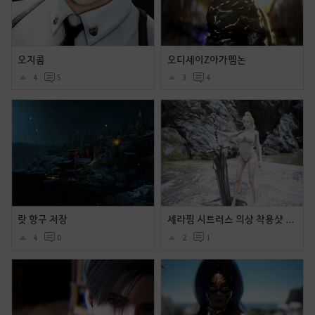
오지콤
오디세이Z아가멤논
4
5
3
4
랏 항구 저장
세라핌 시트러스 의상 착용샷 및 움짤들입니다.
4
0
2
1