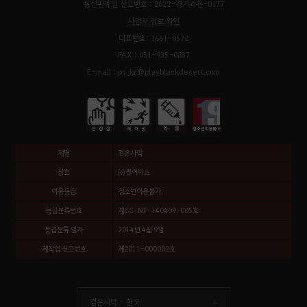
통신판매업 신고번호 : 2022-경기과천-0177
사업자 정보 확인
대표번호: 1661-8572
FAX : 031-935-0837
E-mail : pc_kr@playblackdesert.com
제명
검은사막
상호
㈜펄어비스
이용등급
청소년이용불가
등급분류번호
제CC-NP-140409-005호
등급분류 일자
2014년 4월 9일
제작업 신고번호
제2011-000002호
검은사막 -
한국