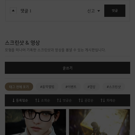
댓글
1
신고
댓글
스크린샷 & 영상
모험을 떠나며 기록한 스크린샷과 영상을 뽐낼 수 있는 게시판입니다.
글쓰기
태그 전체 보기
#음악앨범
#이벤트
#영상
#스크린샷
등록일순
조회순
댓글순
공감순
화제순