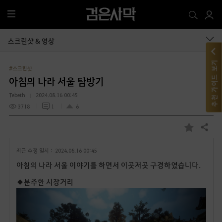
전
체
메
스크린샷 & 영상
뉴
추천 가이드 보기
#스크린샷
아침의 나라 서울 탐방기
Tebeth
2024.08.16 00:45
3718
1
6
공유하기
즐
겨
최근 수정 일시 :
2024.08.16 00:45
찾
기
아침의 나라 서울 이야기를 하면서 이곳저곳 구경하였습니다.
◆분주한 시장거리