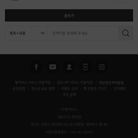
글쓰기
검
색
펄어비스 서비스 이용약관
검은사막 서비스 이용약관
개인정보처리방침
운영정책
청소년 보호 정책
이벤트 규약
팬 콘텐츠 가이드
고객센터
쿠키 정책
㈜펄어비스
대표이사: 허진영
경기도 과천시 과천대로2길 48 (갈현동, 펄어비스 홈 원)
사업자등록번호 : 138-81-62479