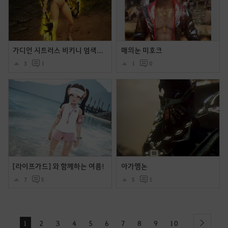
가디언 시트러스 비키니 염색후 몇장입니다.
매의눈 미호크
3
1
1
0
[라이프가드] 와 함께하는 여름!
아가멤논
7
5
5
1
1
2
3
4
5
6
7
8
9
10
next