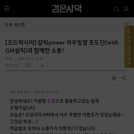
전
체
메
자유 게시판
뉴
추천 가이드 보기
[오드락시아] 갈릭power 자주빛깔 포도단(with
GM살릭)과 함께한 소풍!
도젠
2025.03.30 19:25
1412
4
1
공유하기
즐
겨
최근 수정 일시 :
2025.03.30 21:24
찾
기
안녕하세요! 가문명
도젠
으로 활동하고있는 일개
모험가입니다.
오늘은! 오딜리타서버에서 아주 특별한 이벤트가 있었는데요~
그것은 바로...!
학급별로 모여서 소풍가기 이벤트(?) 였습니다.