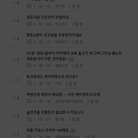
0
1 일 전
0
143
주아정
검은사당 산군전이 안열려요
0
1 일 전
0
108
모닝포도
멘토&멘티 신규분들 쿠폰받아가세요
0
2 일 전
0
213
테크토닉
(수정-완료)올비아 아카데미 초록 물고기 버그(버그아님 퀘스트
완료방식이 다른 것이었음)
0
2 일 전
0
106
명왕도량
복귀유저도 하이퍼부스트 되나요?
1
2 일 전
1
160
라릭
무량진경 대지서 제20경 — 사신 에이전트의 도래
0
2 일 전
0
195
천지의재림무량진경
술잔추출 이벤트가 필요한 시기입니다
0
2 일 전
1
227
빗나림
대충 가모스 꾸러미 100개깡
1
3 일 전
1
285
뒤틀린야생화-KR