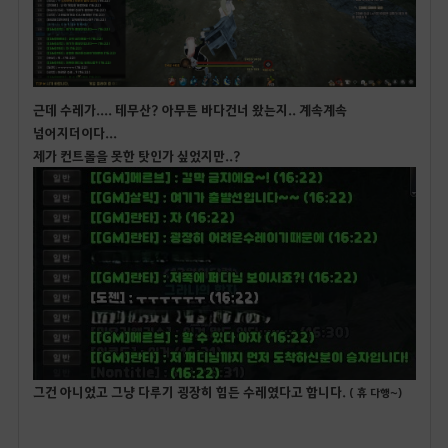
근데 수레가.... 테무산? 아무튼 바다건너 왔는지.. 계속계속
넘어지더이다...
제가 컨트롤을 못한 탓인가 싶었지만..?
그건 아니었고 그냥 다루기 굉장히 힘든 수레였다고 함니다.
(
휴 다행~)