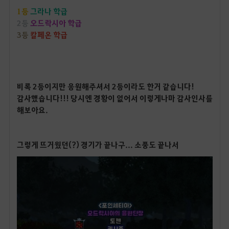
1등
그라나 학급
2등
오드락시아 학급
3등
칼페온 학급
비록 2등이지만 응원해주셔서 2등이라도 한거 같습니다!
감사했습니다!!! 당시엔 경황이 없어서 이렇게나마 감사인사를
해보아요.
그렇게 뜨거웠던(?) 경기가 끝나구... 소풍도 끝나서