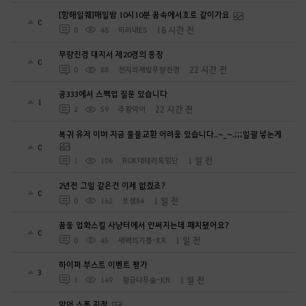
[항해일퀘]매일밤 10시10분 꿈속에서호로 같이가요
0
18 시간 전
0
48
미리내ES
무량진경 대지서 제20경의 등장
0
22 시간 전
0
88
천지의재림무량진경
공333에서 스펙업 질문 있습니다
1
22 시간 전
2
59
주황악어
복귀 유저 이며 지금 물물교환 어려움 있습니다..~_~.;;;일괄 넣는게
0
1 일 전
1
106
ROK대테러특임단
2년전 그일 같은건 이제 없겠죠?
0
1 일 전
0
162
보셈84
꿈둠 업화스킬 사냥터에서 안써지는데 패치됐어요?
0
1 일 전
0
45
새벽의기쁨-KR
하이퍼 부스트 이벤트 평가
3
1 일 전
1
149
황금나무숲-KR
악어 스폰 지점