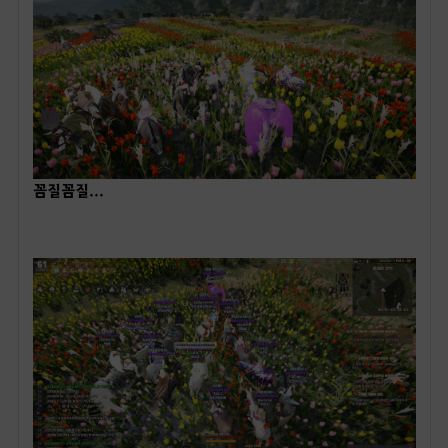
꼼질꼼질...