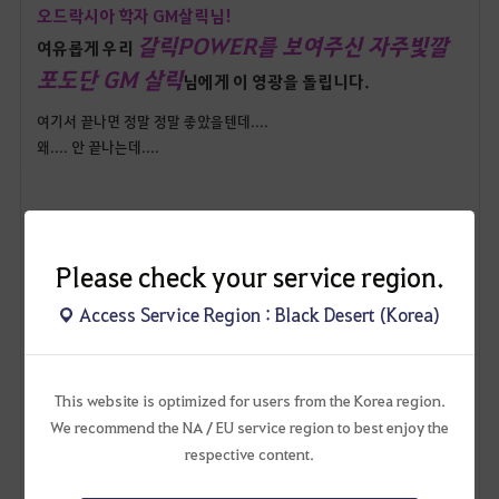
오드락시아 학자 GM살릭님!
갈릭POWER를 보여주신 자주빛깔
여유롭게 우리
포도단 GM 살릭
님에게 이 영광을 돌립니다.
여기서 끝나면 정말 정말 좋았을텐데....
왜.... 안 끝나는데....
Please check your service region.
Access Service Region : Black Desert (Korea)
GM분들이 한마음 한뜻으로 각 학급의 학생들을 받아서
모험가간의 수레끌기 번외 대결을 펼쳐주셨지 모야.
This website is optimized for users from the Korea region.
근데
오드락시아 학급
에서 아무도 하겠다고 나서주는 분이
We recommend the NA / EU service region to best enjoy the
없어서...
respective content.
제가
살릭
님에게 소환되어 수레끌기를 하게되었어요.
(ㅠㅜㅜㅜㅜㅜ)