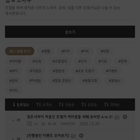
모험을 하며 쌓아온 나만의 노하우, 공략, 팁을 다른 모험가님과 나눌 수 있는
게시판입니다.
글쓰기
태그 전체 보기
#생활
#PVP
#PVE
#외형
#아이템
#의뢰
#모험일지
#지식
#기운
#강화
#NPC
#거점전
#점령전
#초보 모험가
#이벤트
#공략
#미세팁
#협동 콘텐츠
#물물교환
#클래스
#기타
등록일순
조회순
댓글순
공감순
화제순
검은사막이 처음인 모험가 여러분을 위해 준비한 A to Z!
19
2022.12.20
16
85.6K
[GM]샨티
[진행중인 이벤트 모아보기]
28