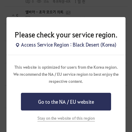
1 일 전
0
156
흑귀하양-KR
엘비아 - 조각 모으기 의뢰.
0
1 일 전
0
133
흑귀하양-KR
모험일지를 여는법 외 1건.
0
Please check your service region.
1 일 전
0
103
흑귀하양-KR
Access Service Region : Black Desert (Korea)
⭐꽃말⭐ 길드에서 새로운 길드원을 모집합니다~ 많은 관심
부탁드려요 ^^/
0
1 일 전
0
95
뉴튼아이작
This website is optimized for users from the Korea region.
신규 악세 루트에 따른 비용 계산표 #에크레타#아페론#카라자드#
We recommend the NA / EU service region to best enjoy the
데보레카
0
1 일 전
0
303
만두집아들I검사학개론
respective content.
하이퍼부스트 완벽 가이드[시즌 졸업 부터 공방합 750까지] _
21시간 26분 컷 성장 루트 총정리
4
Go to the NA / EU website
2 일 전
0
426
만두집아들I검사학개론
26년 8월 이후 갱신된 보너스 표기 공격력, 방어력 구간 보너스
Stay on the website of this region
수치. 공격력 구간, 방어력 구간/ 공구간, 방구간
0
2 일 전
0
191
아리옥