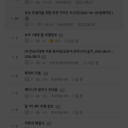
2022.08.31
3
119.7K
[GM]메르브
초보 모험가를 위한 추천 가이드 리스트(2025-04-28 업데이트)
33
2022.04.07
11
108.1K
[GM]메르브
뉴비 7세대 말 외형정보
1
3 시간 전
1
37
민지
[주간낚시대회 어종 분석]담요문어,피라니아,살기_2026.08.10 ~
2026.08.15
2
13 시간 전
2
69
만두집아들I검사학개론
캐릭터 이동.
0
1 일 전
0
134
흑귀하양-KR
에다니아 방어구 안내용.
0
1 일 전
0
132
흑귀하양-KR
말 7티 8티 외형 정보.
0
1 일 전
0
141
흑귀하양-KR
자렛의 해결사.
0