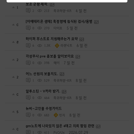
보조 군왕 제작.
1
4 일 전
2
213
흑귀하양-KR
[아에테리온 생태] 흑정령에 침식된 검사/용병
0
5 일 전
0
270
다이호
하이퍼 부스트로 지원해주는거 요약
8
6 일 전
6
1.3K
라젠닉트
각성무사 pve 콤보를 알아보아요
2
7 일 전
0
398
헤이
어느 선원의 보물지도.
2
8 일 전
1
529
흑귀하양-KR
알루스틴 - V카라 받기.
0
8 일 전
0
464
흑귀하양-KR
뉴비~고인물 수정가이드
5
8 일 전
0
683
민지
gm노트에 나와있지 않은 4태고 의뢰 팝업 관련
0
2026.07.29
1
411
PsCrUx