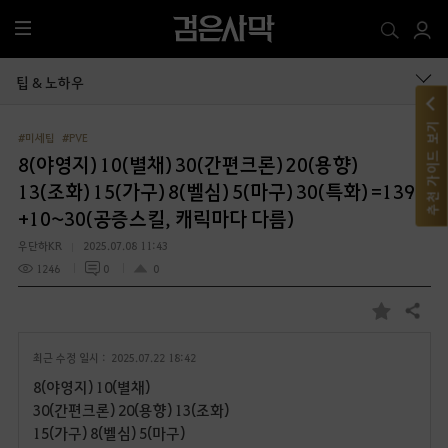
전
체
메
팁 & 노하우
뉴
추천 가이드 보기
#미세팁
#PVE
8(야영지) 10(별채) 30(간편크론) 20(용향)
13(조화) 15(가구) 8(벨심) 5(마구) 30(특화) =139
+10~30(공증스킬, 캐릭마다 다름)
우단하KR
2025.07.08 11:43
1246
0
0
공유하기
즐
겨
최근 수정 일시 :
2025.07.22 18:42
찾
기
8(야영지) 10(별채)
30(간편크론) 20(용향) 13(조화)
15(가구) 8(벨심) 5(마구)