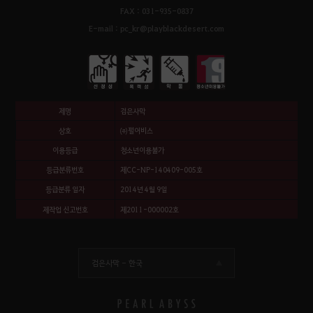
FAX : 031-935-0837
E-mail : pc_kr@playblackdesert.com
제명
검은사막
상호
㈜펄어비스
이용등급
청소년이용불가
등급분류번호
제CC-NP-140409-005호
등급분류 일자
2014년 4월 9일
제작업 신고번호
제2011-000002호
검은사막 -
한국