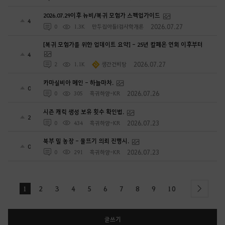
2026.07.29이후 뉴비/복귀 모험가 스펙업가이드
4
2026.07.27
0
1.3K
만두집아들I검사학개론
[복귀 모험가를 위한 업데이트 요약] - 25년 칼페온 연회 이후부터
4
2026.07.27
2
1.1K
생간건비탕
카마실비아 메인 - 하늘마차.
0
2026.07.26
0
305
흑귀하양-KR
시즌 캐릭 생성 보유 횟수 확인법.
2
2026.07.23
0
434
흑귀하양-KR
북부 밀 농장 - 물뜨기 의뢰 진행시.
0
2026.07.23
0
291
흑귀하양-KR
1
2
3
4
5
6
7
8
9
10
next
글쓰기