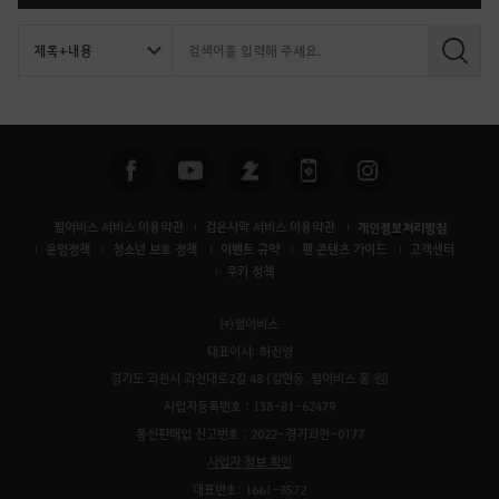
검
색
펄어비스 서비스 이용약관
검은사막 서비스 이용약관
개인정보처리방침
운영정책
청소년 보호 정책
이벤트 규약
팬 콘텐츠 가이드
고객센터
쿠키 정책
㈜펄어비스
대표이사: 허진영
경기도 과천시 과천대로2길 48 (갈현동, 펄어비스 홈 원)
사업자등록번호 : 138-81-62479
통신판매업 신고번호 : 2022-경기과천-0177
사업자 정보 확인
대표번호: 1661-8572