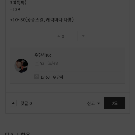
30(특화)
=139
+10~30(공증스킬, 캐릭마다 다름)
0
우단하KR
92
48
Lv
63
우단하
댓글
0
신고
댓글
팁 & 노하우