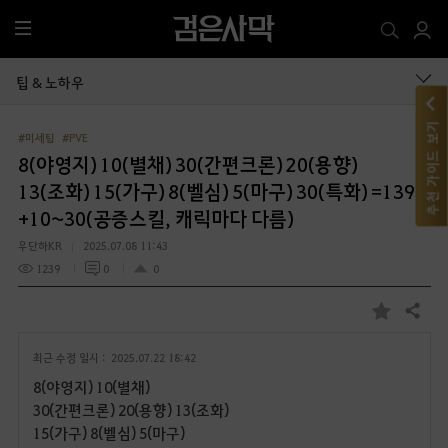
전
체
메
팁 & 노하우
뉴
추천 가이드 보기
#미세팁
#PVE
8(야영지) 10(별채) 30(간편크론) 20(용향)
13(조화) 15(가구) 8(벨심) 5(마구) 30(특화) =139
+10~30(공증스킬, 캐릭마다 다름)
우단하KR
2025.07.08 11:43
1239
0
0
공유하기
즐
겨
최근 수정 일시 :
2025.07.22 18:42
찾
기
8(야영지) 10(별채)
30(간편크론) 20(용향) 13(조화)
15(가구) 8(벨심) 5(마구)