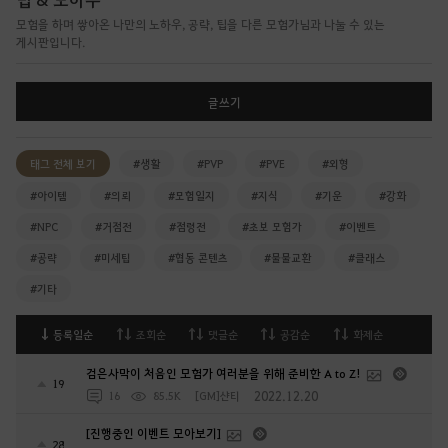
모험을 하며 쌓아온 나만의 노하우, 공략, 팁을 다른 모험가님과 나눌 수 있는
게시판입니다.
글쓰기
태그 전체 보기
#생활
#PVP
#PVE
#외형
#아이템
#의뢰
#모험일지
#지식
#기운
#강화
#NPC
#거점전
#점령전
#초보 모험가
#이벤트
#공략
#미세팁
#협동 콘텐츠
#물물교환
#클래스
#기타
등록일순
조회순
댓글순
공감순
화제순
검은사막이 처음인 모험가 여러분을 위해 준비한 A to Z!
19
2022.12.20
16
85.5K
[GM]샨티
[진행중인 이벤트 모아보기]
28