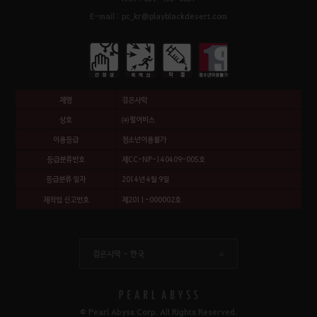
E-mail : pc_kr@playblackdesert.com
제명
검은사막
상호
㈜펄어비스
이용등급
청소년이용불가
등급분류번호
제CC-NP-140409-005호
등급분류 일자
2014년 4월 9일
제작업 신고번호
제2011-000002호
검은사막 -
한국
© Pearl Abyss Corp. All Rights Reserved.