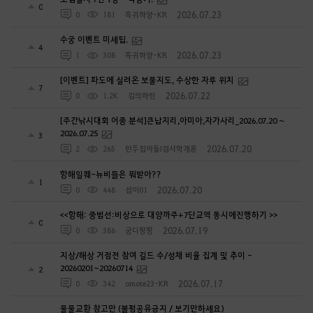
0
2026.07.23
0
181
흑귀하양-KR
수궁 이벤트 미세팁.
4
2026.07.23
1
308
흑귀하양-KR
[이벤트] 파도에 실려온 보물지도, 수상한 자루 위치
7
2026.07.22
0
1.2K
김의하린
[주간낚시대회 어종 분석]큰납지리,아미아,자가사리_2026.07.20 ~
2026.07.25
3
2026.07.20
2
265
만두집아들I검사학개론
항해일퀘-뉴비들은 뭐받아??
1
2026.07.20
0
448
섭이01
<<항해: 중범선:비상으로 대양까주+7단교역 동시에진행하기 >>
0
2026.07.19
0
386
궁디팡팡
지상/해상 거점전 참여 길드 수/성채 비율 집계 및 추이 -
20260201~20260714
2
2026.07.17
0
342
omote23-KR
물물교환 참고만 (불펌공유금지 / 보기만하세요)