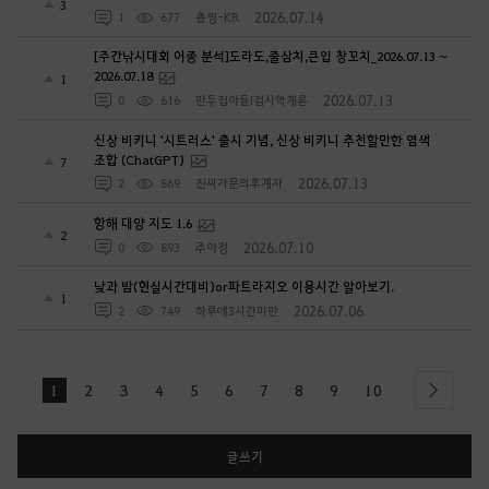
3
2026.07.14
1
677
춉찡-KR
[주간낚시대회 어종 분석]도라도,줄삼치,큰입 창꼬치_2026.07.13 ~
2026.07.18
1
2026.07.13
0
616
만두집아들I검사학개론
신상 비키니 '시트러스' 출시 기념, 신상 비키니 추천할만한 염색
조합 (ChatGPT)
7
2026.07.13
2
869
진씨가문의후계자
항해 대양 지도 1.6
2
2026.07.10
0
893
주아정
낮과 밤(현실시간대비)or파트라지오 이용시간 알아보기.
1
2026.07.06
2
749
하루에3시간미만
1
2
3
4
5
6
7
8
9
10
next
글쓰기