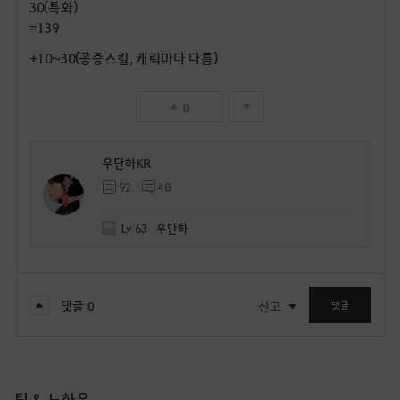
30(특화)
=139
+10~30(공증스킬, 캐릭마다 다름)
0
우단하KR
92
48
Lv
63
우단하
댓글
0
신고
댓글
팁 & 노하우