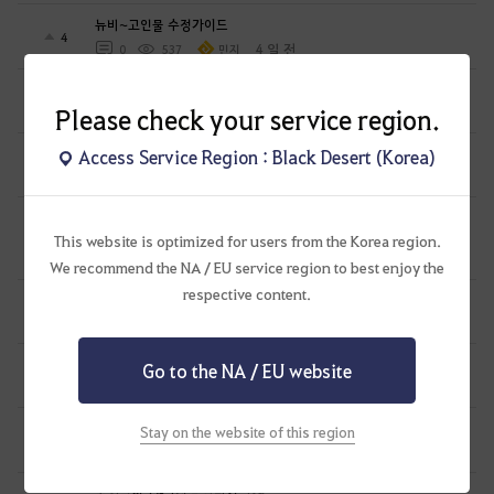
뉴비~고인물 수정가이드
4
4 일 전
0
537
민지
gm노트에 나와있지 않은 4태고 의뢰 팝업 관련
0
Please check your service region.
8 일 전
1
351
PsCrUx
2026.07.29이후 뉴비/복귀 모험가 스펙업가이드
Access Service Region : Black Desert (Korea)
4
10 일 전
0
1.2K
만두집아들I검사학개론
[복귀 모험가를 위한 업데이트 요약] - 25년 칼페온 연회 이후부터
4
This website is optimized for users from the Korea region.
10 일 전
2
1K
생간건비탕
We recommend the NA / EU service region to best enjoy the
respective content.
카마실비아 메인 - 하늘마차.
0
2026.07.26
0
234
흑귀하양-KR
시즌 캐릭 생성 보유 횟수 확인법.
Go to the NA / EU website
2
2026.07.23
0
337
흑귀하양-KR
북부 밀 농장 - 물뜨기 의뢰 진행시.
Stay on the website of this region
0
2026.07.23
0
226
흑귀하양-KR
모험일지 7권 1장 - 약탕기.