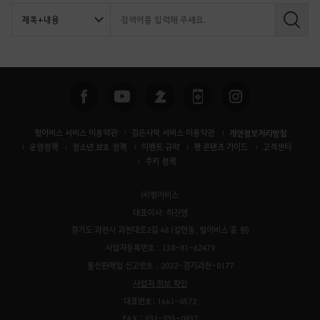
검
색
펄어비스 서비스 이용약관
검은사막 서비스 이용약관
개인정보처리방침
운영정책
청소년 보호 정책
이벤트 규약
팬 콘텐츠 가이드
고객센터
쿠키 정책
㈜펄어비스
대표이사: 허진영
경기도 과천시 과천대로2길 48 (갈현동, 펄어비스 홈 원)
사업자등록번호 : 138-81-62479
통신판매업 신고번호 : 2022-경기과천-0177
사업자 정보 확인
대표번호: 1661-8572
FAX : 031-935-0837