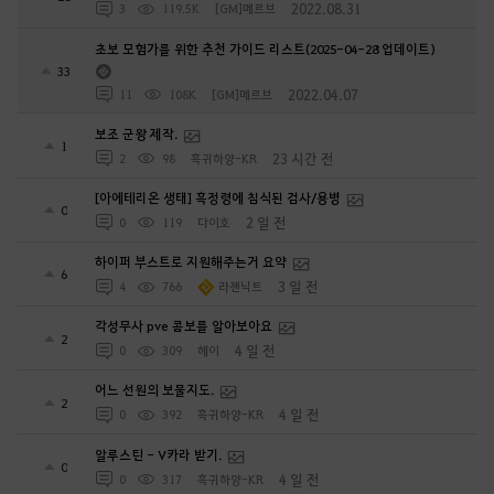
2022.08.31
3
119.5K
[GM]메르브
초보 모험가를 위한 추천 가이드 리스트(2025-04-28 업데이트)
33
2022.04.07
11
108K
[GM]메르브
보조 군왕 제작.
1
23 시간 전
2
98
흑귀하양-KR
[아에테리온 생태] 흑정령에 침식된 검사/용병
0
2 일 전
0
119
다이호
하이퍼 부스트로 지원해주는거 요약
6
3 일 전
4
766
라젠닉트
각성무사 pve 콤보를 알아보아요
2
4 일 전
0
309
헤이
어느 선원의 보물지도.
2
4 일 전
0
392
흑귀하양-KR
알루스틴 - V카라 받기.
0
4 일 전
0
317
흑귀하양-KR